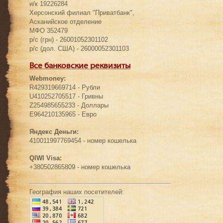
и/к 19226284
Херсонский филиал "Приватбанк",
Асканийское отделение
МФО 352479
р/с (грн) - 26001052301102
р/с (дол. США) - 26000052301103
Все банковские реквизиты
Webmoney:
R429319669714 - Рубли
U410252705517 - Гривны
Z254985655233 - Доллары
E964210135965 - Евро
Яндекс Деньги:
410011997769454 - номер кошелька
QIWI Visa:
+380502865809 - номер кошелька
География наших посетителей: