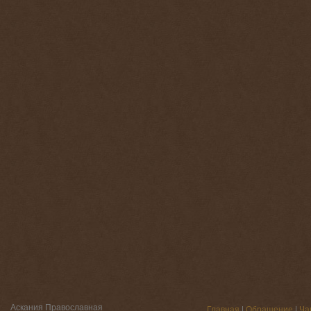
Аскания Православная
Главная
|
Обращение
|
Ча