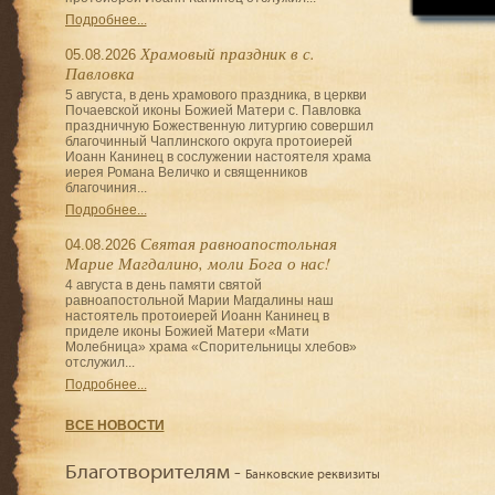
Подробнее...
Храмовый праздник в с.
05.08.2026
Павловка
5 августа, в день храмового праздника, в церкви
Почаевской иконы Божией Матери с. Павловка
праздничную Божественную литургию совершил
благочинный Чаплинского округа протоиерей
Иоанн Канинец в сослужении настоятеля храма
иерея Романа Величко и священников
благочиния...
Подробнее...
Святая равноапостольная
04.08.2026
Марие Магдалино, моли Бога о нас!
4 августа в день памяти святой
равноапостольной Марии Магдалины наш
настоятель протоиерей Иоанн Канинец в
приделе иконы Божией Матери «Мати
Молебница» храма «Спорительницы хлебов»
отслужил...
Подробнее...
ВСЕ НОВОСТИ
Благотворителям -
Банковские реквизиты