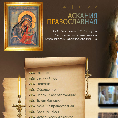
Сайт был создан в 2011 году по
благословению архиепископа
Херсонского и Таврического Иоанна
Главная
Великий пост
Новости
Обращение
Чаплинское благочиние
Труды батюшки
Аскания православная
Аскания-Нова
Исторический экскурс