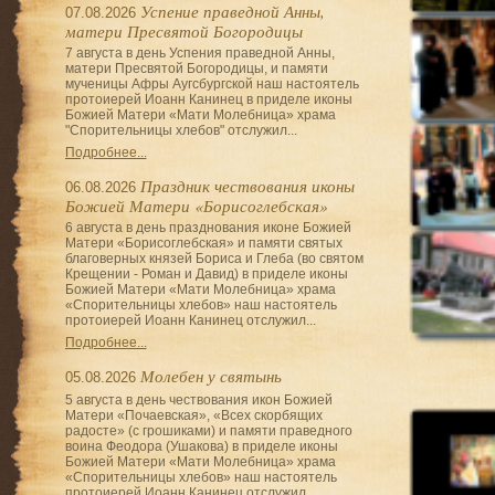
Успение праведной Анны,
07.08.2026
матери Пресвятой Богородицы
7 августа в день Успения праведной Анны,
матери Пресвятой Богородицы, и памяти
мученицы Афры Аугсбургской наш настоятель
протоиерей Иоанн Канинец в приделе иконы
Божией Матери «Мати Молебница» храма
"Спорительницы хлебов" отслужил...
Подробнее...
Праздник чествования иконы
06.08.2026
Божией Матери «Борисоглебская»
6 августа в день празднования иконе Божией
Матери «Борисоглебская» и памяти святых
благоверных князей Бориса и Глеба (во святом
Крещении - Роман и Давид) в приделе иконы
Божией Матери «Мати Молебница» храма
«Спорительницы хлебов» наш настоятель
протоиерей Иоанн Канинец отслужил...
Подробнее...
Молебен у святынь
05.08.2026
5 августа в день чествования икон Божией
Матери «Почаевская», «Всех скорбящих
радосте» (с грошиками) и памяти праведного
воина Феодора (Ушакова) в приделе иконы
Божией Матери «Мати Молебница» храма
«Спорительницы хлебов» наш настоятель
протоиерей Иоанн Канинец отслужил...