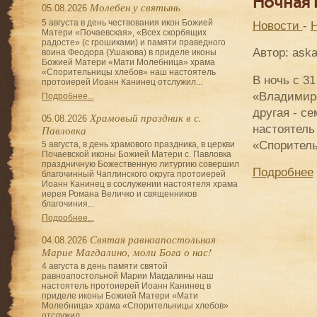
Ночная 
Молебен у святынь
05.08.2026
5 августа в день чествования икон Божией
Новости
-
Н
Матери «Почаевская», «Всех скорбящих
радосте» (с грошиками) и памяти праведного
Автор: ask
воина Феодора (Ушакова) в приделе иконы
Божией Матери «Мати Молебница» храма
«Спорительницы хлебов» наш настоятель
В ночь с 3
протоиерей Иоанн Канинец отслужил...
«Владимирс
Подробнее...
другая - с
Храмовый праздник в с.
05.08.2026
настоятель
Павловка
«Споритель
5 августа, в день храмового праздника, в церкви
Почаевской иконы Божией Матери с. Павловка
праздничную Божественную литургию совершил
Подробнее
благочинный Чаплинского округа протоиерей
Иоанн Канинец в сослужении настоятеля храма
иерея Романа Величко и священников
благочиния...
Подробнее...
Святая равноапостольная
04.08.2026
Марие Магдалино, моли Бога о нас!
4 августа в день памяти святой
равноапостольной Марии Магдалины наш
настоятель протоиерей Иоанн Канинец в
приделе иконы Божией Матери «Мати
Молебница» храма «Спорительницы хлебов»
отслужил...