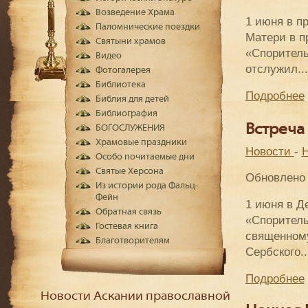
Возведение Храма
1 июня в п
Паломнические поездки
Матери в п
Святыни храмов
«Споритель
Видео
отслужил...
Фотогалерея
Библиотека
Подробнее
Библия для детей
Библиография
Встреча
БОГОСЛУЖЕНИЯ
Храмовые праздники
Новости
-
Н
Особо почитаемые дни
Святые Херсона
Обновлено 
Из истории рода Фальц-
Фейн
1 июня в Д
Обратная связь
«Споритель
Гостевая книга
священному
Благотворителям
Сербского..
Подробнее
Новости Аскании православной