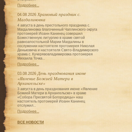
Подробнее...
Храмовый праздник с.
04.08.2026
Магдалиновка
4 августа в день престольного праздника с.
Магдалиновка благочинный Чаплинского округа
протоиерей Иоанн Канинец совершил
Божественную литургию в храме святой
равноапостольной Марии Магдалины в
сослужении настоятеля протоиерея Николая
Деньковича и настоятеля Свято-Владимирского
храма с. Кучерявовладимировка протоиерея
Михаила Точка...
Подробнее...
День празднования иконе
03.08.2026
«Явление Божией Матери в
Архангельске»
3 августа в день празднования иконе «Явление
Божией Матери в Архангельске» в храме
«Собора Пресвятой Богородицы» наш
настоятель протоиерей Иоанн Канинец
отслужил...
Подробнее...
ВСЕ НОВОСТИ