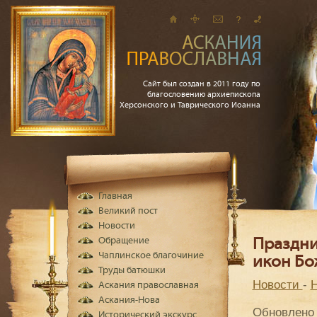
Сайт был создан в 2011 году по
благословению архиепископа
Херсонского и Таврического Иоанна
Главная
Великий пост
Новости
Обращение
Праздни
Чаплинское благочиние
икон Бо
Труды батюшки
Новости
-
Н
Аскания православная
Аскания-Нова
Обновлено 
Исторический экскурс