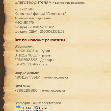
Благотворителям -
Банковские реквизиты
и/к 19226284
Херсонский филиал "Приватбанк",
Асканийское отделение
МФО 352479
р/с (грн) - 26001052301102
р/с (дол. США) - 26000052301103
Все банковские реквизиты
Webmoney:
R429319669714 - Рубли
U410252705517 - Гривны
Z254985655233 - Доллары
E964210135965 - Евро
Яндекс Деньги:
410011997769454 - номер кошелька
QIWI Visa:
+380502865809 - номер кошелька
География наших посетителей: