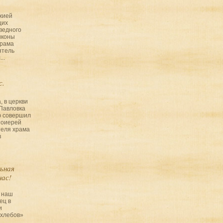
ожией
щих
ведного
иконы
храма
ятель
..
с.
, в церкви
Павловка
ю совершил
тоиерей
теля храма
в
ьная
нас!
 наш
ец в
и
хлебов»