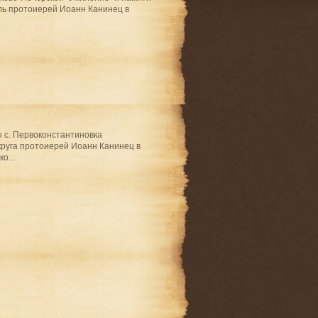
ль протоиерей Иоанн Канинец в
 с. Первоконстантиновка
руга протоиерей Иоанн Канинец в
о...