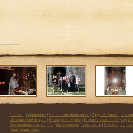
Главная
|
Обращение
|
Чаплинское благочиние
|
Труды батюшки
|
Аскани
Исторический экскурс
|
Возведение Храма
|
Паломнические поездки
|
Св
Православный календарь
|
Молитвослов
|
Библиотека
|
Библия для дете
Благотворителям