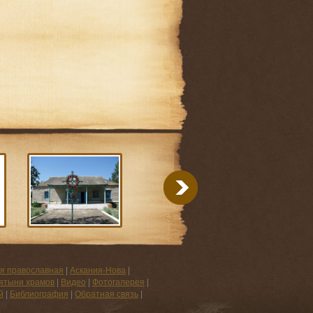
я православная
|
Аскания-Нова
|
ятыни храмов
|
Видео
|
Фотогалерея
|
й
|
Библиография
|
Обратная связь
|