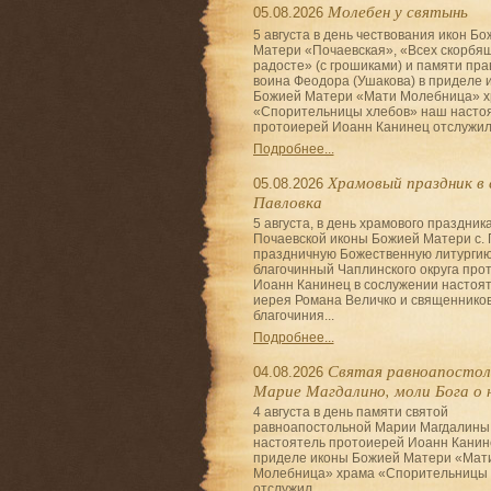
Молебен у святынь
05.08.2026
5 августа в день чествования икон Б
Матери «Почаевская», «Всех скорбя
радосте» (с грошиками) и памяти пра
воина Феодора (Ушакова) в приделе 
Божией Матери «Мати Молебница» 
«Спорительницы хлебов» наш насто
протоиерей Иоанн Канинец отслужил.
Подробнее...
Храмовый праздник в 
05.08.2026
Павловка
5 августа, в день храмового праздника
Почаевской иконы Божией Матери с. 
праздничную Божественную литурги
благочинный Чаплинского округа про
Иоанн Канинец в сослужении настоя
иерея Романа Величко и священнико
благочиния...
Подробнее...
Святая равноапостол
04.08.2026
Марие Магдалино, моли Бога о 
4 августа в день памяти святой
равноапостольной Марии Магдалины
настоятель протоиерей Иоанн Канин
приделе иконы Божией Матери «Мат
Молебница» храма «Спорительницы 
отслужил...