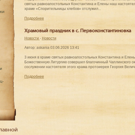
святых равноапостольных Константина и Елены наш настояте
храме «Спорительницы хлебов» отслужил...
дки
Подробнее
Храмовый праздник в с. Первоконстантиновка
Новости
-
Новости
Автор: askania
03.06.2026 13:41
3 июня в храме святых равноапостольных Константина и Елены
Божественную Литургию совершил благочинный Чаплинского ок
сослужении настоятеля этого храма протоиерея Георгия Величк
и
Подробнее
ц-
лавной