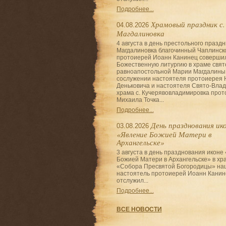
Подробнее...
Храмовый праздник с.
04.08.2026
Магдалиновка
4 августа в день престольного праздн
Магдалиновка благочинный Чаплинско
протоиерей Иоанн Канинец соверши
Божественную литургию в храме свят
равноапостольной Марии Магдалины
сослужении настоятеля протоиерея 
Деньковича и настоятеля Свято-Влад
храма с. Кучерявовладимировка про
Михаила Точка...
Подробнее...
День празднования ик
03.08.2026
«Явление Божией Матери в
Архангельске»
3 августа в день празднования иконе
Божией Матери в Архангельске» в хр
«Собора Пресвятой Богородицы» на
настоятель протоиерей Иоанн Канин
отслужил...
Подробнее...
ВСЕ НОВОСТИ