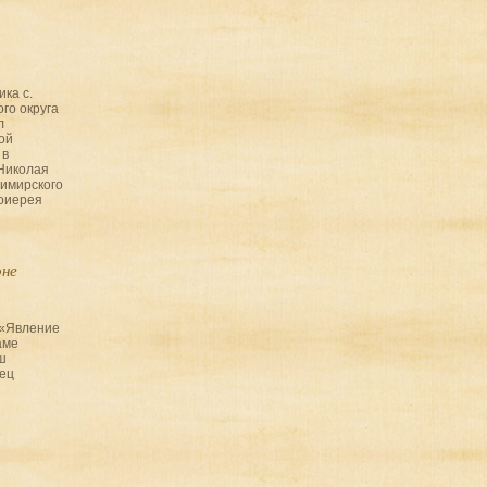
ика с.
го округа
л
ой
 в
Николая
имирского
тоиерея
оне
 «Явление
аме
ш
ец