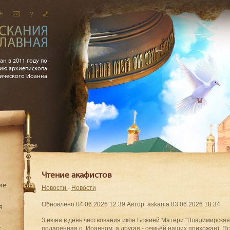
ан в 2011 году по
ию архиепископа
рического Иоанна
Чтение акафистов
ие
Новости
-
Новости
Обновлено 04.06.2026 12:39
Автор: askania
03.06.2026 18:34
я
3 июня в день чествования икон Божией Матери "Владимирская" 
с
подаренная о. Иоанном, а другая - семьёй наших прихожан), П