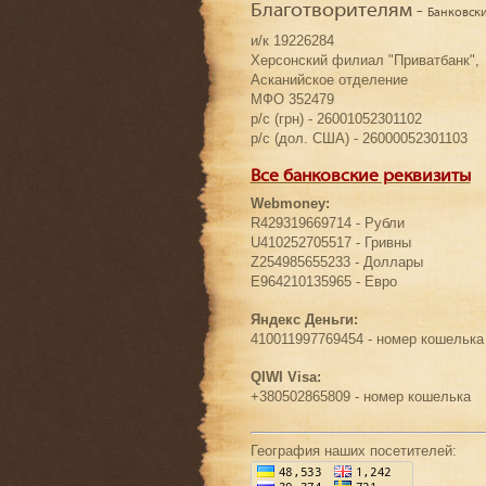
Благотворителям -
Банковск
и/к 19226284
Херсонский филиал "Приватбанк",
Асканийское отделение
МФО 352479
р/с (грн) - 26001052301102
р/с (дол. США) - 26000052301103
Все банковские реквизиты
Webmoney:
R429319669714 - Рубли
U410252705517 - Гривны
Z254985655233 - Доллары
E964210135965 - Евро
Яндекс Деньги:
410011997769454 - номер кошелька
QIWI Visa:
+380502865809 - номер кошелька
География наших посетителей: