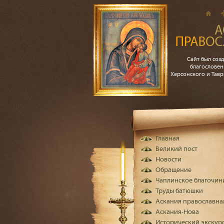
Сайт был созд
благословен
Херсонского и Тав
Главная
Великий пост
Новости
Обращение
Чаплинское благочин
Труды батюшки
Аскания православна
Аскания-Нова
Исторический экскур