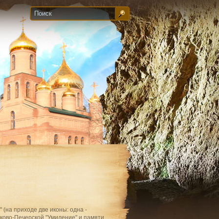
(на приходе две иконы: одна -
сково-Печерской "Умиление" и памяти