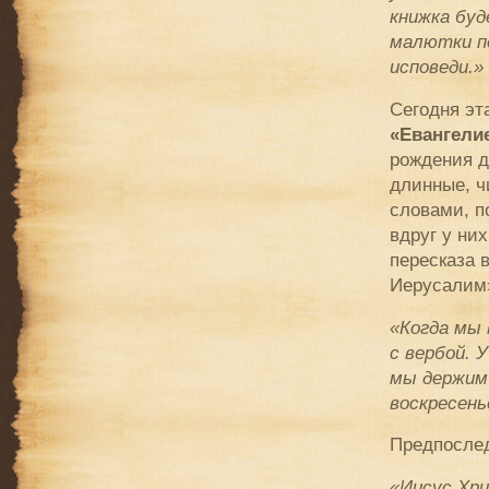
книжка буд
малютки пе
исповеди.»
Сегодня эт
«
Евангели
рождения д
длинные, ч
словами, п
вдруг у ни
пересказа 
Иерусалим»
«Когда мы 
с вербой. 
мы держим 
воскресень
Предпослед
«Иисус Хри