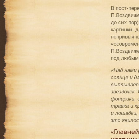
В пост-пер
П.Воздвиже
до сих пор
картинки, д
непривычн
«осовремен
П.Воздвиже
под любым 
«Над нами 
солнце и д
выплывает 
звездочек.
фонарики, 
травка и к
и лошадки, 
это явилос
«Главней