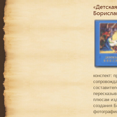
«Детская
Борисла
конспект: 
сопровожд
составител
пересказыв
плюсам изд
создания Б
фотографии