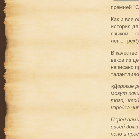
премией "С
Как и все 
история дл
языком – к
лет с трёх!)
В качестве
веков из ц
написано п
талантливо
«Дорогие р
могут почи
того, чтоб
изредка чи
Перед вами
своей дочк
ясно и про