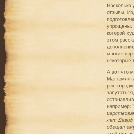
Насколько 
отзывы. Из
подготовле
упрощены. 
которой ху
этом расск
дополнение
многие взр
некоторые 
А вот что 
Маттемляки
рек, городк
запутаться
останавлив
например: ".
царствован
лет Давид 
обещал ему
этой фразы