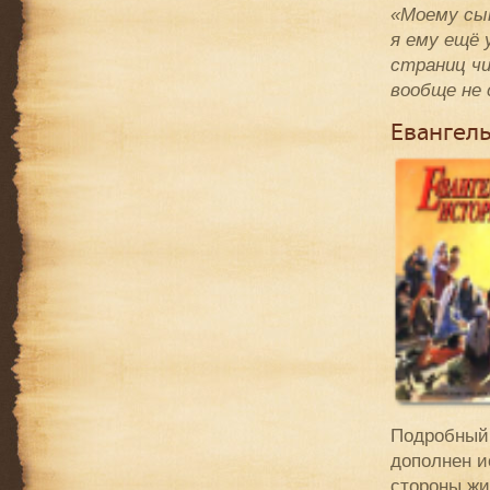
«Моему сын
я ему ещё 
страниц ч
вообще не 
Евангел
Подробный 
дополнен и
стороны жи