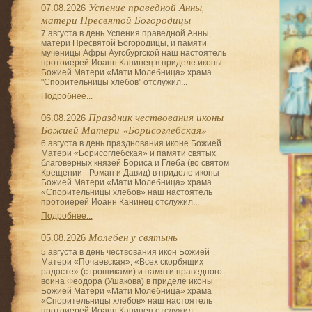
Успение праведной Анны,
07.08.2026
матери Пресвятой Богородицы
7 августа в день Успения праведной Анны,
матери Пресвятой Богородицы, и памяти
мученицы Афры Аугсбургской наш настоятель
протоиерей Иоанн Канинец в приделе иконы
Божией Матери «Мати Молебница» храма
"Спорительницы хлебов" отслужил...
Подробнее...
Праздник чествования иконы
06.08.2026
Божией Матери «Борисоглебская»
6 августа в день празднования иконе Божией
Матери «Борисоглебская» и памяти святых
благоверных князей Бориса и Глеба (во святом
Крещении - Роман и Давид) в приделе иконы
Божией Матери «Мати Молебница» храма
«Спорительницы хлебов» наш настоятель
протоиерей Иоанн Канинец отслужил...
Подробнее...
Молебен у святынь
05.08.2026
5 августа в день чествования икон Божией
Матери «Почаевская», «Всех скорбящих
радосте» (с грошиками) и памяти праведного
воина Феодора (Ушакова) в приделе иконы
Божией Матери «Мати Молебница» храма
«Спорительницы хлебов» наш настоятель
протоиерей Иоанн Канинец отслужил...