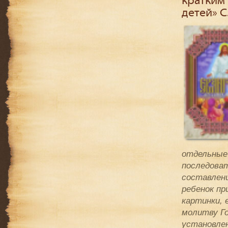
кратким
детей» С
отдельные 
последова
составлени
ребенок пр
картинки, 
молитву Го
установлен