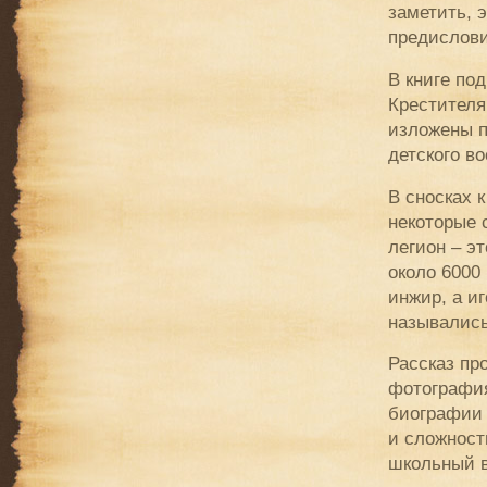
заметить, 
предислови
В книге по
Крестителя
изложены п
детского в
В сносках 
некоторые 
легион – э
около 6000
инжир, а и
назывались
Рассказ пр
фотография
биографии 
и сложност
школьный в