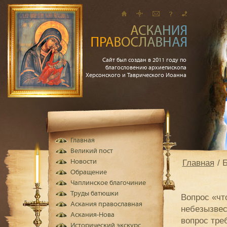
Сайт был создан в 2011 году по
благословению архиепископа
Херсонского и Таврического Иоанна
Главная
Великий пост
Главная
Б
Новости
Обращение
Чаплинское благочиние
Труды батюшки
Вопрос «чт
Аскания православная
небезызвест
Аскания-Нова
вопрос тре
Исторический экскурс