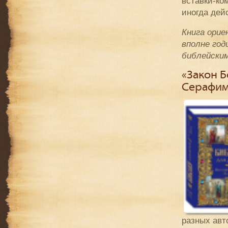
вставки-ко
иногда де
Книга орие
вполне год
библейски
«Закон 
Серафим
разных авт