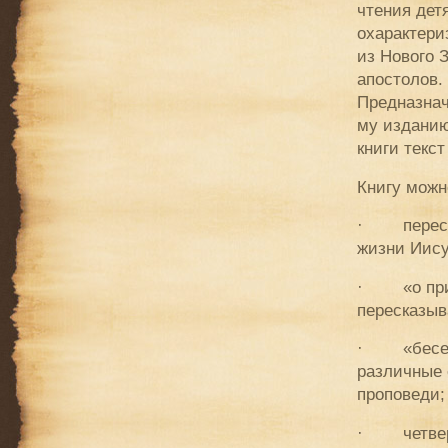
чтения дет
охарактери
из Нового 
апостолов.
Предназнач
му изданию
книги текс
Книгу можн
· пересказ
жизни Иису
· «о притч
пересказыв
· «беседы
различные 
проповеди;
· четверта