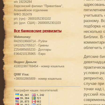
и/к 19226284
адресованы
Херсонский филиал "Приватбанк",
пятилетнем
Асканийское отделение
МФО 352479
учитывать 
р/с (грн) - 26001052301102
разному. В
р/с (дол. США) - 26000052301103
подборка «
несколько 
Все банковские реквизиты
Библии. В-
Webmoney:
R429319669714 - Рубли
комментари
U410252705517 - Гривны
облегчить 
Z254985655233 - Доллары
E964210135965 - Евро
Детские би
девятнадца
Яндекс Деньги:
410011997769454 - номер кошелька
практическ
условно ра
QIWI Visa:
репринтно,
+380502865809 - номер кошелька
случае при
точки над 
География наших посетителей:
русский яз
современны