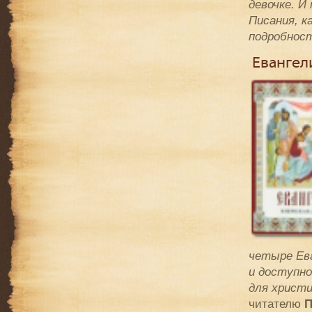
девочке. И
Писания, 
подробнос
Евангели
четыре Ева
и доступно
для христи
читателю
П