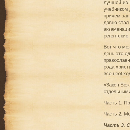
лучшей из 
учебником 
причем зан
давно стал
экзаменаци
регентские
Вот что мо
день это е
православн
рода христ
все необхо
«Закон Бож
отдельными
Часть 1. П
Часть 2. М
Часть 3. 