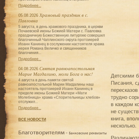
Подробнее...
Храмовый праздник в с.
05.08.2026
Павловка
5 августа, в день храмового праздника, в церкви
Почаевской иконы Божией Матери с. Павловка
праздничную Божественную литургию совершил
благочинный Чаплинского округа протоиерей
Иоанн Канинец в сослужении настоятеля храма
иерея Романа Величко и священников
благочиния...
Подробнее...
Святая равноапостольная
04.08.2026
Марие Магдалино, моли Бога о нас!
Детскими б
4 августа в день памяти святой
Писания, с
равноапостольной Марии Магдалины наш
настоятель протоиерей Иоанн Канинец в
пересказов
приделе иконы Божией Матери «Мати
трудно сор
Молебница» храма «Спорительницы хлебов»
отслужил...
в каждом к
Подробнее...
не существу
книга, впо
ВСЕ НОВОСТИ
несколько.
Благотворителям -
Банковские реквизиты
Различаютс