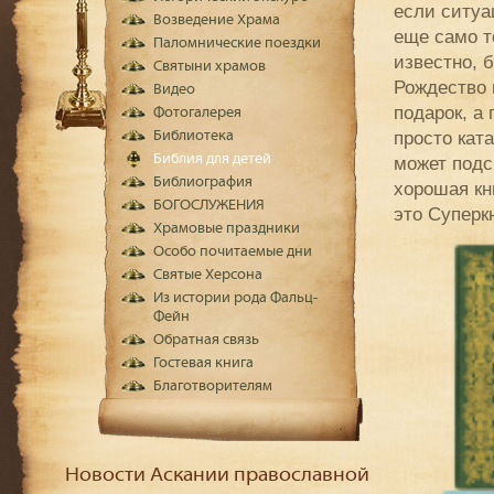
если ситуа
Возведение Храма
еще само т
Паломнические поездки
известно, б
Святыни храмов
Рождество 
Видео
подарок, а
Фотогалерея
просто кат
Библиотека
Библия для детей
может подс
Библиография
хорошая кн
БОГОСЛУЖЕНИЯ
это Суперкн
Храмовые праздники
Особо почитаемые дни
Святые Херсона
Из истории рода Фальц-
Фейн
Обратная связь
Гостевая книга
Благотворителям
Новости Аскании православной