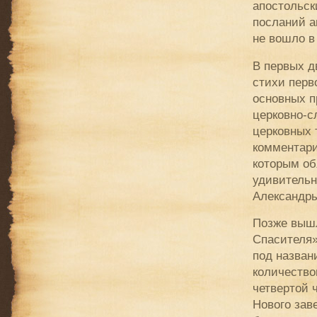
апостольск
посланий а
не вошло в
В первых д
стихи перв
основных п
церковно-с
церковных 
комментари
которым об
удивительн
Александры
Позже вышл
Спасителя»
под назва
количество
четвертой 
Нового заве