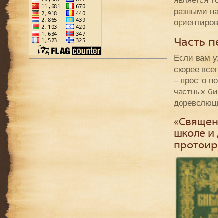
является то
разными на
ориентиров
Часть п
Если вам у
скорее всег
– просто п
частных би
дореволюцио
«Священн
школе и 
протоир