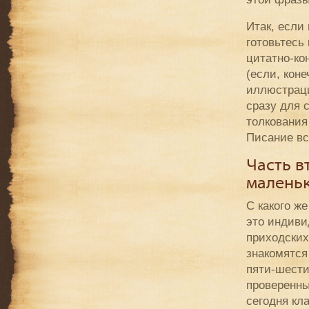
Итак, если
готовьтесь 
цитатно-ко
(если, кон
иллюстраци
сразу для 
толкования
Писание вс
Часть в
малень
С какого ж
это индиви
приходских
знакомятся
пяти-шести
проверенны
сегодня кл