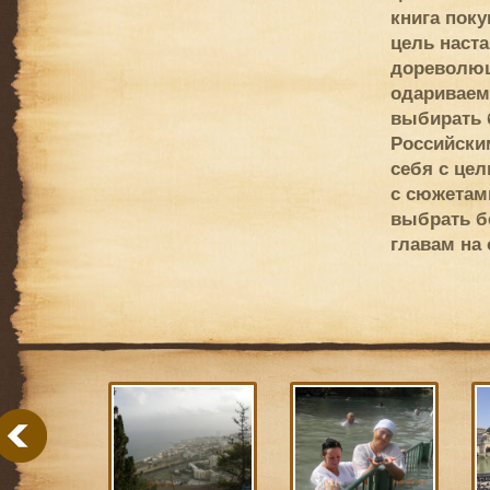
книга поку
цель наста
дореволюц
одариваемо
выбирать 
Российски
себя с це
с сюжетами
выбрать б
главам на