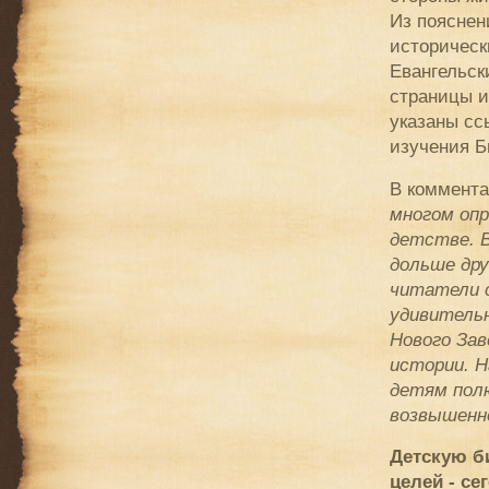
Из пояснен
историческ
Евангельск
страницы и
указаны сс
изучения Б
В коммента
многом опр
детстве. В
дольше дру
читатели с
удивительн
Нового За
истории. Н
детям полю
возвышенно
Детскую б
целей - се