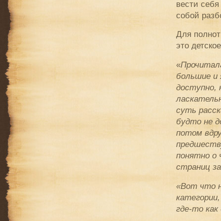
вести себя
собой разб
Для полнот
это детско
«
Прочитала
большие и 
доступно, 
ласкательн
суть расск
будто не д
потом вдру
предшеству
понятно о 
страниц за
«Вот что н
категории,
где-то как