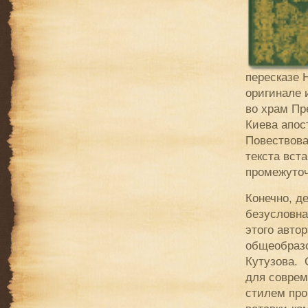
пересказе 
оригинале 
во храм Пр
Киева апос
Повествова
текста вст
промежуточ
Конечно, д
безусловна
этого авто
общеобразо
Кутузова. 
для соврем
стилем прош