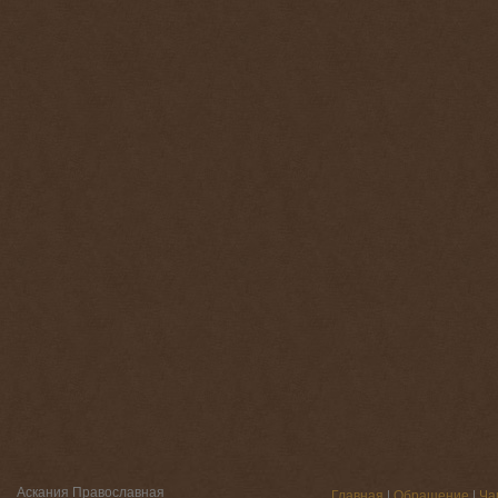
Аскания Православная
Главная
|
Обращение
|
Ча