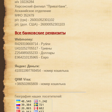
и/к 19226284
Херсонский филиал "Приватбанк",
Асканийское отделение
МФО 352479
р/с (грн) - 26001052301102
р/с (дол. США) - 26000052301103
Все банковские реквизиты
Webmoney:
R429319669714 - Рубли
U410252705517 - Гривны
Z254985655233 - Доллары
E964210135965 - Евро
Яндекс Деньги:
410011997769454 - номер кошелька
QIWI Visa:
+380502865809 - номер кошелька
География наших посетителей: