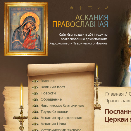
Сайт был создан в 2011 году по
благословению архиепископа
Херсонского и Таврического Иоанна
Главная
Великий пост
Главная
Новости
Обращение
Православн
Чаплинское благочиние
Посланн
Труды батюшки
Аскания православная
Церкви 
Аскания-Нова
Исторический экскурс