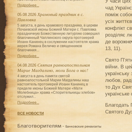
У часи цих 
Подробнее...
чад Україн
Храмовый праздник в с.
поміж собо
05.08.2026
Павловка
усіх життє
5 августа, в день храмового праздника, в церкви
конфлікт с
Почаевской иконы Божией Матери с. Павловка
праздничную Божественную литургию совершил
розділяє лю
благочинный Чаплинского округа протоиерей
де ворожне
Иоанн Канинец в сослужении настоятеля храма
иерея Романа Величко и священников
13, 11).
благочиния...
Подробнее...
Свято П’ят
Святая равноапостольная
04.08.2026
війни. В ц
Марие Магдалино, моли Бога о нас!
українську 
4 августа в день памяти святой
любов, рад
равноапостольной Марии Магдалины наш
настоятель протоиерей Иоанн Канинец в
то Дух Свят
приделе иконы Божией Матери «Мати
Молебница» храма «Спорительницы хлебов»
українське 
отслужил...
Подробнее...
Благодать Г
Святого Ду
ВСЕ НОВОСТИ
Благотворителям -
Банковские реквизиты