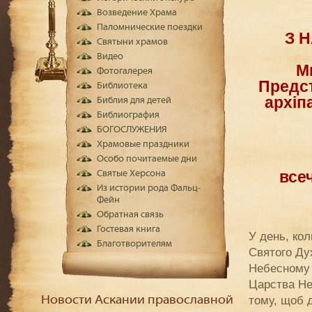
Возведение Храма
Паломнические поездки
З 
Святыни храмов
Видео
Ми
Фотогалерея
Предст
Библиотека
архіп
Библия для детей
Библиография
БОГОСЛУЖЕНИЯ
Храмовые праздники
Особо почитаемые дни
всеч
Святые Херсона
Из истории рода Фальц-
Фейн
Обратная связь
Гостевая книга
У день, ко
Благотворителям
Святого Дух
Небесному 
Царства Не
тому, щоб 
Новости Аскании православной