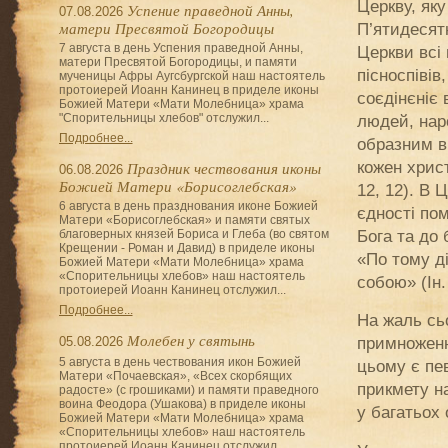
Церкву, яку
Успение праведной Анны,
07.08.2026
матери Пресвятой Богородицы
П’ятидесятн
7 августа в день Успения праведной Анны,
Церкви всі
матери Пресвятой Богородицы, и памяти
пісноспівів
мученицы Афры Аугсбургской наш настоятель
протоиерей Иоанн Канинец в приделе иконы
соєдінєніє 
Божией Матери «Мати Молебница» храма
людей, наро
"Спорительницы хлебов" отслужил...
Подробнее...
образним в
кожен христ
Праздник чествования иконы
06.08.2026
Божией Матери «Борисоглебская»
12, 12). В
6 августа в день празднования иконе Божией
єдності пом
Матери «Борисоглебская» и памяти святых
Бога та до
благоверных князей Бориса и Глеба (во святом
Крещении - Роман и Давид) в приделе иконы
«По тому д
Божией Матери «Мати Молебница» храма
«Спорительницы хлебов» наш настоятель
собою» (Ін. 
протоиерей Иоанн Канинец отслужил...
Подробнее...
На жаль сь
Молебен у святынь
примноженн
05.08.2026
5 августа в день чествования икон Божией
цьому є пе
Матери «Почаевская», «Всех скорбящих
прикмету н
радосте» (с грошиками) и памяти праведного
воина Феодора (Ушакова) в приделе иконы
у багатьох
Божией Матери «Мати Молебница» храма
«Спорительницы хлебов» наш настоятель
протоиерей Иоанн Канинец отслужил...