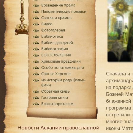
Возведение Храма
Паломнические поездки
Святыни храмов
Видео
Фотогалерея
Библиотека
Библия для детей
Библиография
БОГОСЛУЖЕНИЯ
Храмовые праздники
Особо почитаемые дни
Сначала я 
Святые Херсона
архимандри
Из истории рода Фальц-
Фейн
на подарки
Обратная связь
Божией Ма
Гостевая книга
блаженной 
Благотворителям
программа 
встретили 
многие зна
Новости Аскании православной
иконы Мате