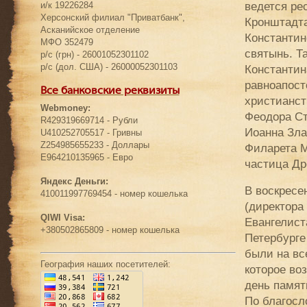
ведется ре
и/к 19226284
Херсонский филиал "Приватбанк",
Кронштадта
Асканийское отделение
Константин
МФО 352479
святынь. Т
р/с (грн) - 26001052301102
р/с (дол. США) - 26000052301103
Константин
равноапост
Все банковские реквизиты
христианст
Webmoney:
Феодора Ст
R429319669714 - Рубли
Иоанна Зла
U410252705517 - Гривны
Z254985655233 - Доллары
Филарета М
E964210135965 - Евро
частица Др
Яндекс Деньги:
В воскресе
410011997769454 - номер кошелька
(директора
QIWI Visa:
Евангелист
+380502865809 - номер кошелька
Петербурге
были на вс
География наших посетителей:
которое во
день памят
По благосл