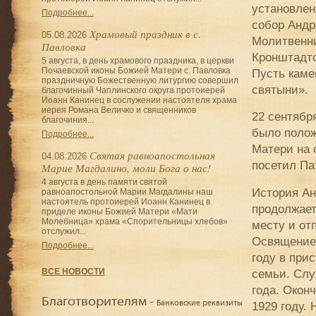
установлен
Подробнее...
собор Андр
Храмовый праздник в с.
05.08.2026
Молитвенни
Павловка
Кронштадтс
5 августа, в день храмового праздника, в церкви
Почаевской иконы Божией Матери с. Павловка
Пусть каме
праздничную Божественную литургию совершил
святыни».
благочинный Чаплинского округа протоиерей
Иоанн Канинец в сослужении настоятеля храма
иерея Романа Величко и священников
22 сентябр
благочиния...
было полож
Подробнее...
Матери на 
Святая равноапостольная
04.08.2026
посетил Па
Марие Магдалино, моли Бога о нас!
4 августа в день памяти святой
История Ан
равноапостольной Марии Магдалины наш
настоятель протоиерей Иоанн Канинец в
продолжает
приделе иконы Божией Матери «Мати
Молебница» храма «Спорительницы хлебов»
месту и от
отслужил...
Освящение 
Подробнее...
году в при
семьи. Слу
ВСЕ НОВОСТИ
года. Окон
Благотворителям -
1929 году.
Банковские реквизиты