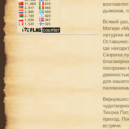
возглавлял
дьяконов, 
Всякий раз
Матери «Ми
литургии в
Оставшееся
где находи
Скоропослу
благоверно
похоронен 
девяностые
для нашего
паломникам
Вернувшись
чудотворно
Тихона Пат
приход. По
встречи.