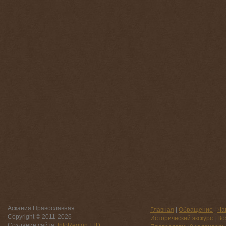
Аскания Православная
Главная
|
Обращение
|
Ча
Copyright © 2011-
2026
Исторический экскурс
|
Во
Создание сайта:
InfoRegion,LTD