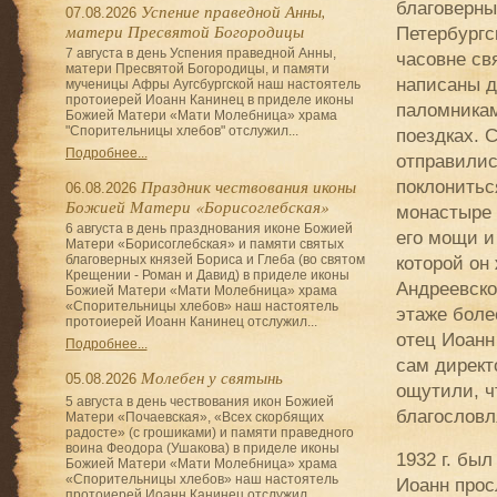
благоверны
Успение праведной Анны,
07.08.2026
матери Пресвятой Богородицы
Петербургс
7 августа в день Успения праведной Анны,
часовне св
матери Пресвятой Богородицы, и памяти
написаны д
мученицы Афры Аугсбургской наш настоятель
протоиерей Иоанн Канинец в приделе иконы
паломникам
Божией Матери «Мати Молебница» храма
"Спорительницы хлебов" отслужил...
поездках. 
Подробнее...
отправилис
Праздник чествования иконы
поклонитьс
06.08.2026
Божией Матери «Борисоглебская»
монастыре 
6 августа в день празднования иконе Божией
его мощи и
Матери «Борисоглебская» и памяти святых
благоверных князей Бориса и Глеба (во святом
которой он
Крещении - Роман и Давид) в приделе иконы
Андреевской
Божией Матери «Мати Молебница» храма
«Спорительницы хлебов» наш настоятель
этаже более
протоиерей Иоанн Канинец отслужил...
отец Иоанн
Подробнее...
сам директ
Молебен у святынь
05.08.2026
ощутили, ч
5 августа в день чествования икон Божией
благословля
Матери «Почаевская», «Всех скорбящих
радосте» (с грошиками) и памяти праведного
воина Феодора (Ушакова) в приделе иконы
1932 г. бы
Божией Матери «Мати Молебница» храма
«Спорительницы хлебов» наш настоятель
Иоанн прос
протоиерей Иоанн Канинец отслужил...