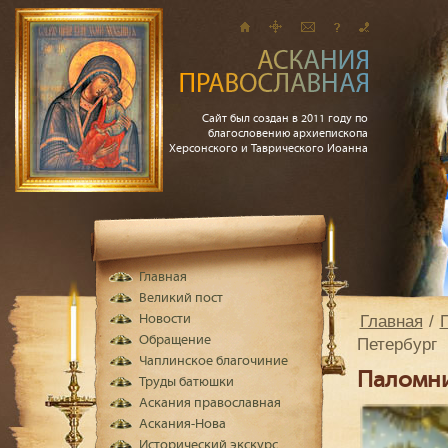
Сайт был создан в 2011 году по
благословению архиепископа
Херсонского и Таврического Иоанна
Главная
Великий пост
Главная
Новости
Обращение
Петербург
Чаплинское благочиние
Паломни
Труды батюшки
Аскания православная
Аскания-Нова
Исторический экскурс