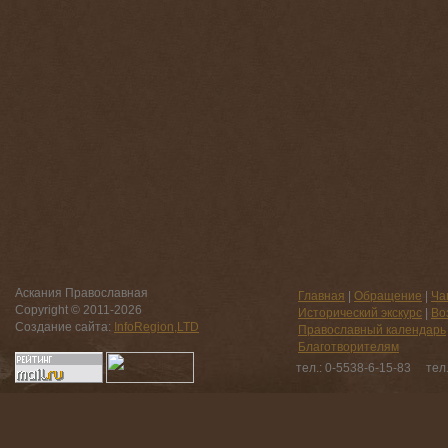
Аскания Православная
Главная
|
Обращение
|
Ча
Copyright © 2011-
2026
Исторический экскурс
|
Во
Создание сайта:
InfoRegion,LTD
Православный календарь
Благотворителям
тел.: 0-5538-6-15-83 тел.: