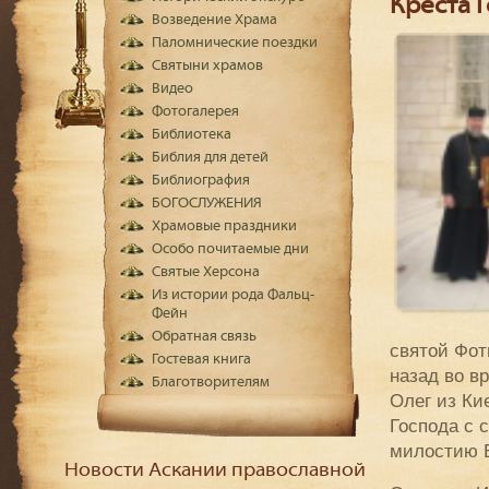
Креста 
Возведение Храма
Паломнические поездки
Святыни храмов
Видео
Фотогалерея
Библиотека
Библия для детей
Библиография
БОГОСЛУЖЕНИЯ
Храмовые праздники
Особо почитаемые дни
Святые Херсона
Из истории рода Фальц-
Фейн
Обратная связь
святой Фот
Гостевая книга
назад во в
Благотворителям
Олег из Ки
Господа с 
милостию Б
Новости Аскании православной