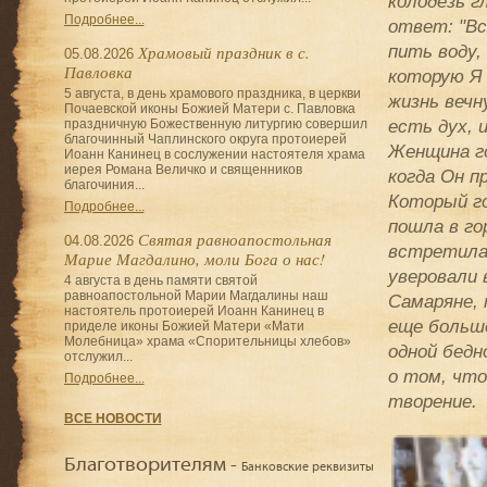
колодезь гл
Подробнее...
ответ: "Вс
пить воду,
Храмовый праздник в с.
05.08.2026
Павловка
которую Я 
5 августа, в день храмового праздника, в церкви
жизнь вечн
Почаевской иконы Божией Матери с. Павловка
есть дух, 
праздничную Божественную литургию совершил
благочинный Чаплинского округа протоиерей
Женщина го
Иоанн Канинец в сослужении настоятеля храма
иерея Романа Величко и священников
когда Он п
благочиния...
Который го
Подробнее...
пошла в го
Святая равноапостольная
04.08.2026
встретила.
Марие Магдалино, моли Бога о нас!
уверовали 
4 августа в день памяти святой
равноапостольной Марии Магдалины наш
Самаряне, 
настоятель протоиерей Иоанн Канинец в
еще больше
приделе иконы Божией Матери «Мати
Молебница» храма «Спорительницы хлебов»
одной бедн
отслужил...
о том, что
Подробнее...
творение.
ВСЕ НОВОСТИ
Благотворителям -
Банковские реквизиты