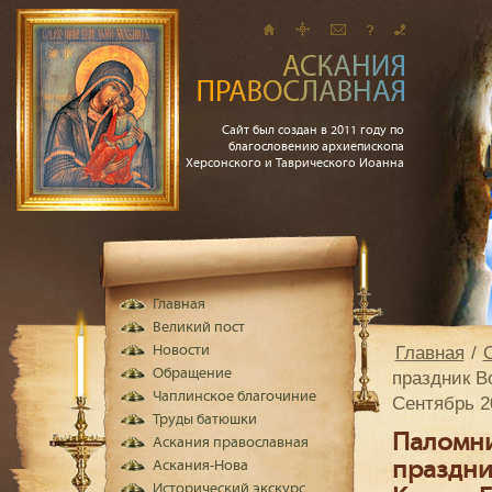
Сайт был создан в 2011 году по
благословению архиепископа
Херсонского и Таврического Иоанна
Главная
Великий пост
Главная
Новости
Обращение
праздник В
Чаплинское благочиние
Сентябрь 2
Труды батюшки
Паломни
Аскания православная
праздни
Аскания-Нова
Исторический экскурс