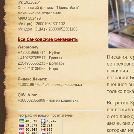
и/к 19226284
Херсонский филиал "Приватбанк",
Асканийское отделение
МФО 352479
р/с (грн) - 26001052301102
р/с (дол. США) - 26000052301103
Все банковские реквизиты
Webmoney:
R429319669714 - Рубли
Писания, с
U410252705517 - Гривны
ее греховн
Z254985655233 - Доллары
E964210135965 - Евро
покаяния...
познания Б
Яндекс Деньги:
внешнее зн
410011997769454 - номер кошелька
только пока
QIWI Visa:
+380502865809 - номер кошелька
Встретив Х
поспешила 
География наших посетителей:
о его прих
жизнь она 
которым на