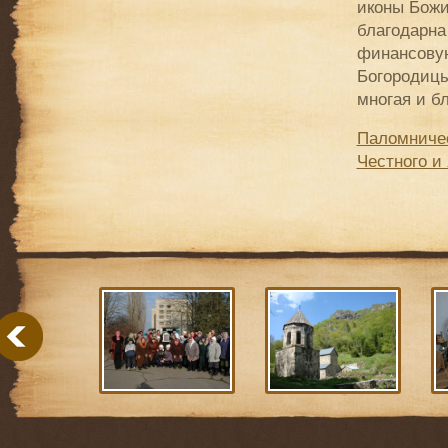
иконы Божи
благодарна
финансовую
Богородицы
многая и бл
Паломничес
Честного и