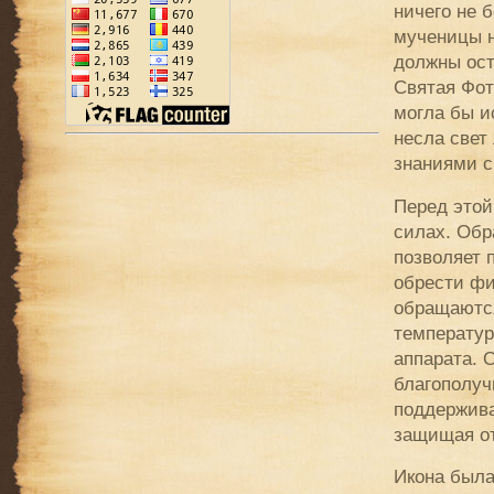
ничего не 
мученицы н
должны ос
Святая Фот
могла бы и
несла свет
знаниями с
Перед этой
силах. Обр
позволяет п
обрести фи
обращаютс
температур
аппарата. 
благополуч
поддержива
защищая от
Икона была