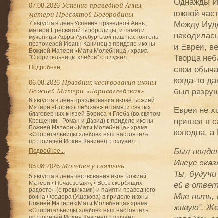
Однажды Ии
Успение праведной Анны,
07.08.2026
южной част
матери Пресвятой Богородицы
Между Иуд
7 августа в день Успения праведной Анны,
матери Пресвятой Богородицы, и памяти
находилась
мученицы Афры Аугсбургской наш настоятель
протоиерей Иоанн Канинец в приделе иконы
и Евреи, ве
Божией Матери «Мати Молебница» храма
Творца неб
"Спорительницы хлебов" отслужил...
Подробнее...
свои обыча
когда-то д
Праздник чествования иконы
06.08.2026
Божией Матери «Борисоглебская»
был разруш
6 августа в день празднования иконе Божией
Матери «Борисоглебская» и памяти святых
Евреи не х
благоверных князей Бориса и Глеба (во святом
пришел в с
Крещении - Роман и Давид) в приделе иконы
Божией Матери «Мати Молебница» храма
колодца, а
«Спорительницы хлебов» наш настоятель
протоиерей Иоанн Канинец отслужил...
Был полден
Подробнее...
Иисус сказ
Молебен у святынь
05.08.2026
Ты, будучи
5 августа в день чествования икон Божией
Матери «Почаевская», «Всех скорбящих
ей в ответ
радосте» (с грошиками) и памяти праведного
Мне пить, 
воина Феодора (Ушакова) в приделе иконы
Божией Матери «Мати Молебница» храма
живую". Же
«Спорительницы хлебов» наш настоятель
протоиерей Иоанн Канинец отслужил...