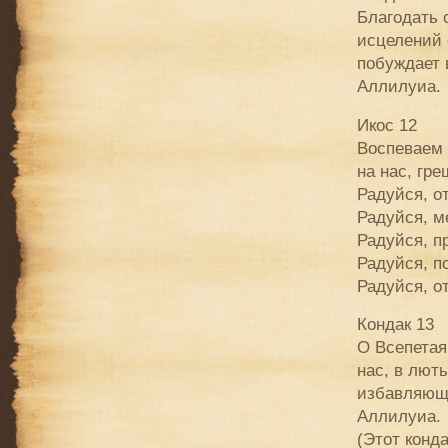
Благодать 
исцелений 
побуждает 
Аллилуиа.
Икос 12
Воспеваем 
на нас, гр
Радуйся, о
Радуйся, м
Радуйся, п
Радуйся, п
Радуйся, о
Кондак 13
О Всепетая
нас, в лют
избавляющу
Аллилуиа.
(Этот конда