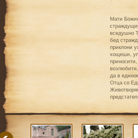
Мати Божия
страждущим
вседушно Т
бед стражд
приклони у
хощеши, уп
приносити,
возлюбити,
да в едино
Отца со Ед
Животворящ
предстатель