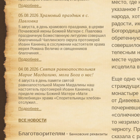
место, где
Подробнее...
указанное 
Храмовый праздник в с.
05.08.2026
народа, хо
Павловка
радости, и
5 августа, в день храмового праздника, в церкви
Богородица
Почаевской иконы Божией Матери с. Павловка
праздничную Божественную литургию совершил
обретенную
благочинный Чаплинского округа протоиерей
совершилос
Иоанн Канинец в сослужении настоятеля храма
иерея Романа Величко и священников
телесным н
благочиния...
месте чуде
Подробнее...
исцелила в
Святая равноапостольная
04.08.2026
Марие Магдалино, моли Бога о нас!
Еще одно ч
4 августа в день памяти святой
страждущих
равноапостольной Марии Магдалины наш
настоятель протоиерей Иоанн Канинец в
монастыре 
приделе иконы Божией Матери «Мати
Молебница» храма «Спорительницы хлебов»
от Дивеева
отслужил...
почерневше
Подробнее...
«солнечное
ВСЕ НОВОСТИ
то незримо
черноту. П
Благотворителям -
Банковские реквизиты
сказала с 