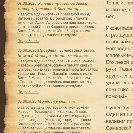
Теплый, не
Успение праведной Анны,
07.08.2026
матери Пресвятой Богородицы
молитве, п
7 августа в день Успения праведной Анны,
бед.
матери Пресвятой Богородицы, и памяти
мученицы Афры Аугсбургской наш настоятель
протоиерей Иоанн Канинец в приделе иконы
Иконографи
Божией Матери «Мати Молебница» храма
страждущих
"Спорительницы хлебов" отслужил...
необычайну
Подробнее...
Богородице
Праздник чествования иконы
06.08.2026
маленьким,
Божией Матери «Борисоглебская»
Его левой 
6 августа в день празднования иконе Божией
Матери «Борисоглебская» и памяти святых
руки. Така
благоверных князей Бориса и Глеба (во святом
Крещении - Роман и Давид) в приделе иконы
хрупок, лю
Божией Матери «Мати Молебница» храма
удивительн
«Спорительницы хлебов» наш настоятель
протоиерей Иоанн Канинец отслужил...
сомнение. 
Подробнее...
помочь!»
Молебен у святынь
05.08.2026
Существует
5 августа в день чествования икон Божией
Матери «Почаевская», «Всех скорбящих
Один из ни
радосте» (с грошиками) и памяти праведного
воина Феодора (Ушакова) в приделе иконы
великим по
Божией Матери «Мати Молебница» храма
Самарской 
«Спорительницы хлебов» наш настоятель
протоиерей Иоанн Канинец отслужил...