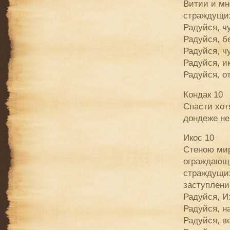
Витии и мн
страждущих
Радуйся, ч
Радуйся, б
Радуйся, ч
Радуйся, и
Радуйся, о
Кондак 10
Спасти хот
дондеже не
Икос 10
Стеною мир
ограждающи
страждущих
заступлени
Радуйся, И
Радуйся, н
Радуйся, в