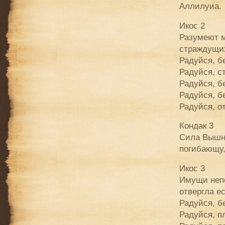
Аллилуиа.
Икос 2
Разумеют м
страждущи
Радуйся, б
Радуйся, с
Радуйся, б
Радуйся, 
Радуйся, о
Кондак 3
Сила Вышня
погибающу,
Икос 3
Имущи непо
отвергла е
Радуйся, б
Радуйся, п