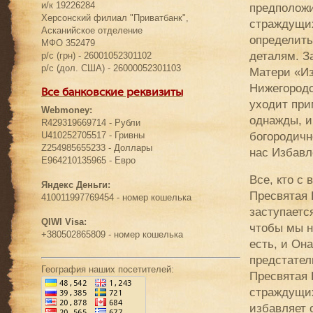
и/к 19226284
предположи
Херсонский филиал "Приватбанк",
страждущих
Асканийское отделение
определить
МФО 352479
деталям. З
р/с (грн) - 26001052301102
р/с (дол. США) - 26000052301103
Матери «Из
Нижегородс
Все банковские реквизиты
уходит при
Webmoney:
однажды, и
R429319669714 - Рубли
богородичн
U410252705517 - Гривны
Z254985655233 - Доллары
нас Избавл
E964210135965 - Евро
Все, кто с
Яндекс Деньги:
Пресвятая 
410011997769454 - номер кошелька
заступается
QIWI Visa:
чтобы мы н
+380502865809 - номер кошелька
есть, и Он
предстател
География наших посетителей:
Пресвятая 
страждущих
избавляет 