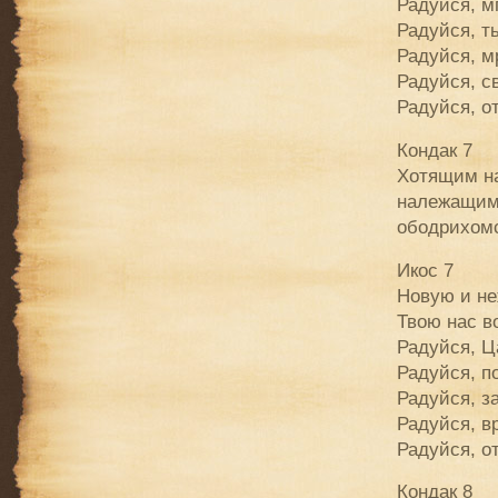
Радуйся, м
Радуйся, т
Радуйся, 
Радуйся, с
Радуйся, о
Кондак 7
Хотящим на
належащим,
ободрихомс
Икос 7
Новую и не
Твою нас в
Радуйся, Ц
Радуйся, п
Радуйся, з
Радуйся, в
Радуйся, о
Кондак 8