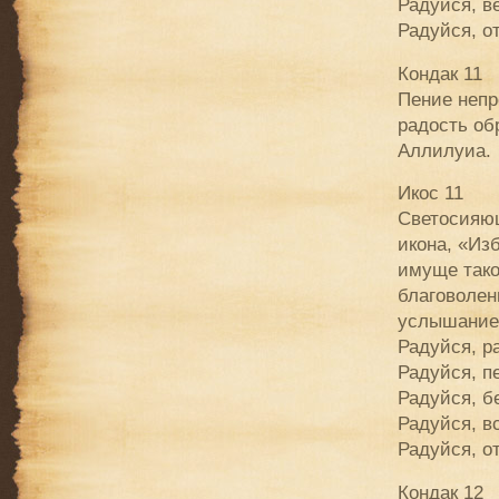
Радуйся, в
Радуйся, о
Кондак 11
Пение непр
радость об
Аллилуиа.
Икос 11
Светосияющ
икона, «Из
имуще тако
благоволен
услышание,
Радуйся, р
Радуйся, п
Радуйся, б
Радуйся, в
Радуйся, о
Кондак 12