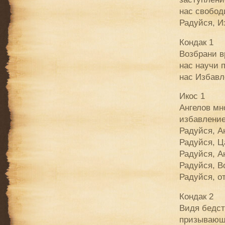
нас свобод
Радуйся, И
Кондак 1
Возбрани в
нас научи 
нас Избавл
Икос 1
Ангелов мн
избавление
Радуйся, А
Радуйся, Ц
Радуйся, А
Радуйся, В
Радуйся, о
Кондак 2
Видя бедст
призывающи