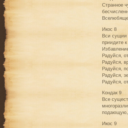
Странное ч
бесчисленн
Вселюбящей
Икос 8
Вси сущии 
приидите к
Избавление
Радуйся, о
Радуйся, в
Радуйся, п
Радуйся, з
Радуйся, о
Кондак 9
Все сущест
многоразли
подающую,
Икос 9