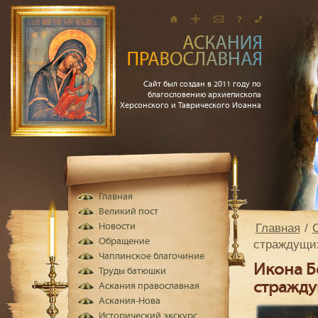
Сайт был создан в 2011 году по
благословению архиепископа
Херсонского и Таврического Иоанна
Главная
Великий пост
Главная
Новости
Обращение
страждущи
Чаплинское благочиние
Икона Б
Труды батюшки
стражду
Аскания православная
Аскания-Нова
Исторический экскурс