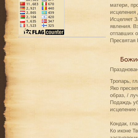
матери, пр
исцеления 
Исцеляет З
явления. В
отпавших о
Пресвятая 
Божи
Празднован
Тропарь, гл
Яко пресве
образ, / л
Подаждь уб
исцеление 
Кондак, гла
Ко иконе Т
заступлени