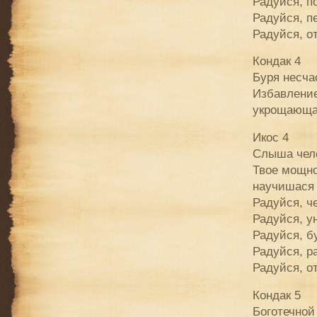
Радуйся, п
Радуйся, п
Радуйся, о
Кондак 4
Буря несча
Избавление
укрощающа
Икос 4
Слыша чело
Твое мощно
научишася 
Радуйся, ч
Радуйся, у
Радуйся, б
Радуйся, р
Радуйся, о
Кондак 5
Боготечной