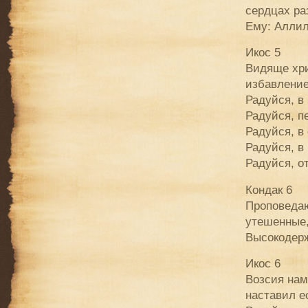
сердцах ра
Ему: Аллил
Икос 5
Видяще хри
избавление
Радуйся, в
Радуйся, п
Радуйся, в
Радуйся, в
Радуйся, о
Кондак 6
Проповедаю
утешенные,
Высокодер
Икос 6
Возсия нам
наставил е