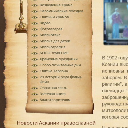
Возведение Храма
Паломнические поездки
Святыни храмов
Видео
Фотогалерея
Библиотека
Библия для детей
Библиография
БОГОСЛУЖЕНИЯ
В 1902 год
Храмовые праздники
Ксении выс
Особо почитаемые дни
исписаны п
Святые Херсона
забором. В
Из истории рода Фальц-
Фейн
религии", 
Обратная связь
очевидцы,"
Гостевая книга
заброшенну
Благотворителям
руководств
митрополит
которая сос
Новости Аскании православной
Ныне во вс