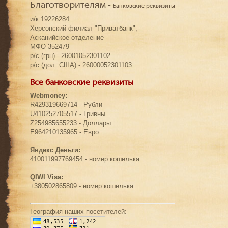
Благотворителям -
Банковские реквизиты
и/к 19226284
Херсонский филиал "Приватбанк",
Асканийское отделение
МФО 352479
р/с (грн) - 26001052301102
р/с (дол. США) - 26000052301103
Все банковские реквизиты
Webmoney:
R429319669714 - Рубли
U410252705517 - Гривны
Z254985655233 - Доллары
E964210135965 - Евро
Яндекс Деньги:
410011997769454 - номер кошелька
QIWI Visa:
+380502865809 - номер кошелька
География наших посетителей: