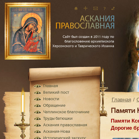
Сайт был создан в 2011 году по
благословению архиепископа
Херсонского и Таврического Иоанна
Главная
Великий пост
Главная
Новости
Обращение
Памяти 
Чаплинское благочиние
Труды батюшки
Памяти Кс
Аскания православная
Дорогие бр
Аскания-Нова
Исторический экскурс