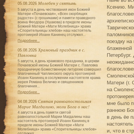
Молебен у святынь
05.08.2026
Ксению. М
5 августа в день чествования икон Божией
благослове
Матери «Почаевская», «Всех скорбящих
радосте» (с грошиками) и памяти праведного
архиеписко
воина Феодора (Ушакова) в приделе иконы
Божией Матери «Мати Молебница» храма
Таврическог
«Спорительницы хлебов» наш настоятель
паломников
протоиерей Иоанн Канинец отслужил...
поездку на
Подробнее...
блаженной К
Храмовый праздник в с.
05.08.2026
Петербург.
Павловка
неожиданно
5 августа, в день храмового праздника, в церкви
Почаевской иконы Божией Матери с. Павловка
благослове
праздничную Божественную литургию совершил
благочинный Чаплинского округа протоиерей
Смоленско
Иоанн Канинец в сослужении настоятеля храма
Матери (г. 
иерея Романа Величко и священников
благочиния...
на Смоленс
Подробнее...
протоиерея
Святая равноапостольная
04.08.2026
мне было п
Марие Магдалино, моли Бога о нас!
раннюю Бо
4 августа в день памяти святой
в день ёе п
равноапостольной Марии Магдалины наш
настоятель протоиерей Иоанн Канинец в
настоятель
приделе иконы Божией Матери «Мати
Молебница» храма «Спорительницы хлебов»
и, что в с
отслужил...