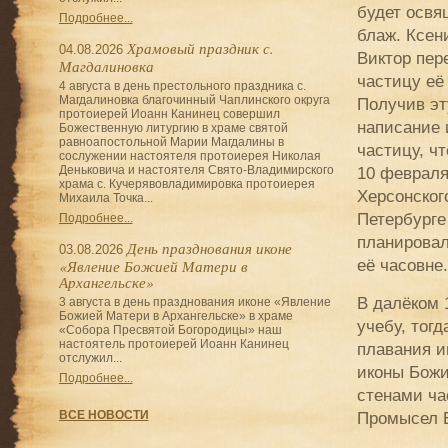
будет освя
Подробнее...
блаж. Ксен
Храмовый праздник с.
04.08.2026
Виктор пер
Магдалиновка
частицу её
4 августа в день престольного праздника с.
Магдалиновка благочинный Чаплинского округа
Получив эт
протоиерей Иоанн Канинец совершил
написание 
Божественную литургию в храме святой
равноапостольной Марии Магдалины в
частицу, чт
сослужении настоятеля протоиерея Николая
10 февраля
Деньковича и настоятеля Свято-Владимирского
храма с. Кучерявовладимировка протоиерея
Херсонског
Михаила Точка...
Петербурге
Подробнее...
планировал
День празднования иконе
03.08.2026
её часовне.
«Явление Божией Матери в
Архангельске»
В далёком 
3 августа в день празднования иконе «Явление
Божией Матери в Архангельске» в храме
учебу, тог
«Собора Пресвятой Богородицы» наш
настоятель протоиерей Иоанн Канинец
плавания и
отслужил...
иконы Божи
Подробнее...
стенами ча
ВСЕ НОВОСТИ
Промысел Б