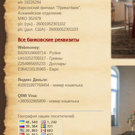
и/к 19226284
Херсонский филиал "Приватбанк",
Асканийское отделение
МФО 352479
р/с (грн) - 26001052301102
р/с (дол. США) - 26000052301103
Все банковские реквизиты
Webmoney:
R429319669714 - Рубли
U410252705517 - Гривны
Z254985655233 - Доллары
E964210135965 - Евро
Яндекс Деньги:
410011997769454 - номер кошелька
QIWI Visa:
+380502865809 - номер кошелька
География наших посетителей: