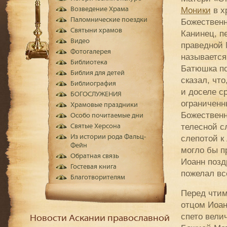
Моники
в х
Возведение Храма
Паломнические поездки
Божественн
Святыни храмов
Канинец, п
Видео
праведной 
Фотогалерея
называется
Библиотека
Батюшка по
Библия для детей
сказал, чт
Библиография
и доселе с
БОГОСЛУЖЕНИЯ
ограниченн
Храмовые праздники
Божественн
Особо почитаемые дни
телесной с
Святые Херсона
Из истории рода Фальц-
слепотой к
Фейн
могло бы п
Обратная связь
Иоанн позд
Гостевая книга
пожелал вс
Благотворителям
Перед чтим
отцом Иоан
спето вели
Новости Аскании православной