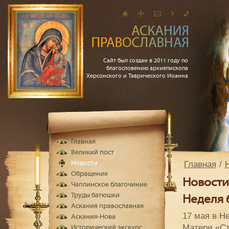
Сайт был создан в 2011 году по
благословению архиепископа
Херсонского и Таврического Иоанна
Главная
Великий пост
Главная
Новости
Обращение
Новости
Чаплинское благочиние
Труды батюшки
Неделя 6
Аскания православная
17 мая в Н
Аскания-Нова
Матери «Ст
Исторический экскурс