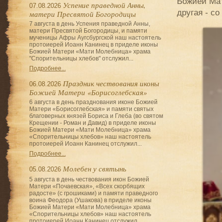
Божией Ма
Успение праведной Анны,
07.08.2026
другая - с
матери Пресвятой Богородицы
7 августа в день Успения праведной Анны,
матери Пресвятой Богородицы, и памяти
мученицы Афры Аугсбургской наш настоятель
протоиерей Иоанн Канинец в приделе иконы
Божией Матери «Мати Молебница» храма
"Спорительницы хлебов" отслужил...
Подробнее...
Праздник чествования иконы
06.08.2026
Божией Матери «Борисоглебская»
6 августа в день празднования иконе Божией
Матери «Борисоглебская» и памяти святых
благоверных князей Бориса и Глеба (во святом
Крещении - Роман и Давид) в приделе иконы
Божией Матери «Мати Молебница» храма
«Спорительницы хлебов» наш настоятель
протоиерей Иоанн Канинец отслужил...
Подробнее...
Молебен у святынь
05.08.2026
5 августа в день чествования икон Божией
Матери «Почаевская», «Всех скорбящих
радосте» (с грошиками) и памяти праведного
воина Феодора (Ушакова) в приделе иконы
Божией Матери «Мати Молебница» храма
«Спорительницы хлебов» наш настоятель
протоиерей Иоанн Канинец отслужил...