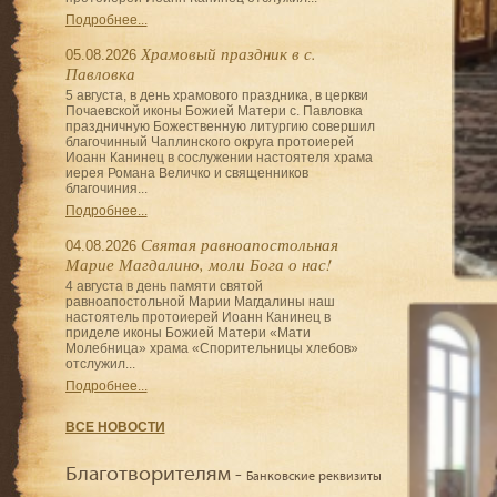
Подробнее...
Храмовый праздник в с.
05.08.2026
Павловка
5 августа, в день храмового праздника, в церкви
Почаевской иконы Божией Матери с. Павловка
праздничную Божественную литургию совершил
благочинный Чаплинского округа протоиерей
Иоанн Канинец в сослужении настоятеля храма
иерея Романа Величко и священников
благочиния...
Подробнее...
Святая равноапостольная
04.08.2026
Марие Магдалино, моли Бога о нас!
4 августа в день памяти святой
равноапостольной Марии Магдалины наш
настоятель протоиерей Иоанн Канинец в
приделе иконы Божией Матери «Мати
Молебница» храма «Спорительницы хлебов»
отслужил...
Подробнее...
ВСЕ НОВОСТИ
Благотворителям -
Банковские реквизиты