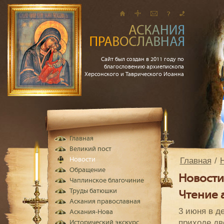
Сайт был создан в 2011 году по
благословению архиепископа
Херсонского и Таврического Иоанна
Главная
Великий пост
Главная
Новости
Обращение
Новости
Чаплинское благочиние
Труды батюшки
Чтение 
Аскания православная
3 июня в д
Аскания-Нова
приходе дв
Исторический экскурс