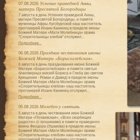
Успение праведной Анны,
07.08.2026
матери Пресвятой Богородицы
7 августа в день Успения праведной Анны,
матери Пресвятой Богородицы, и памяти
мученицы Афры Аугсбургской наш настоятель
протоиерей Иоанн Канинец в приделе иконы
Божией Матери «Мати Молебница» храма
"Спорительницы хлебов" отслужил...
Подробнее...
Праздник чествования иконы
06.08.2026
Божией Матери «Борисоглебская»
6 августа в день празднования иконе Божией
Матери «Борисоглебская» и памяти святых
благоверных князей Бориса и Глеба (во святом
Крещении - Роман и Давид) в приделе иконы
Божией Матери «Мати Молебница» храма
«Спорительницы хлебов» наш настоятель
протоиерей Иоанн Канинец отслужил...
Подробнее...
Молебен у святынь
05.08.2026
5 августа в день чествования икон Божией
Матери «Почаевская», «Всех скорбящих
радосте» (с грошиками) и памяти праведного
воина Феодора (Ушакова) в приделе иконы
Божией Матери «Мати Молебница» храма
«Спорительницы хлебов» наш настоятель
протоиерей Иоанн Канинец отслужил...