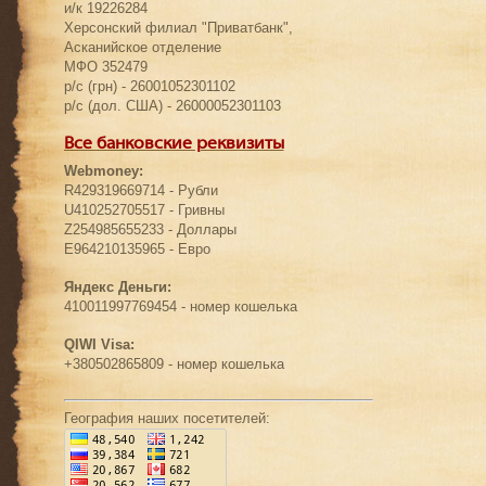
и/к 19226284
Херсонский филиал "Приватбанк",
Асканийское отделение
МФО 352479
р/с (грн) - 26001052301102
р/с (дол. США) - 26000052301103
Все банковские реквизиты
Webmoney:
R429319669714 - Рубли
U410252705517 - Гривны
Z254985655233 - Доллары
E964210135965 - Евро
Яндекс Деньги:
410011997769454 - номер кошелька
QIWI Visa:
+380502865809 - номер кошелька
География наших посетителей: