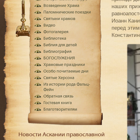
наших прих
Возведение Храма
Паломнические поездки
равноапост
Святыни храмов
Иоанн Кани
Видео
перед этим
Фотогалерея
Константин
Библиотека
Библия для детей
Библиография
БОГОСЛУЖЕНИЯ
Храмовые праздники
Особо почитаемые дни
Святые Херсона
Из истории рода Фальц-
Фейн
Обратная связь
Гостевая книга
Благотворителям
Новости Аскании православной