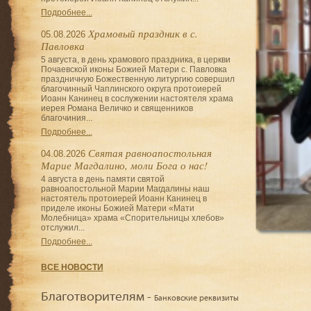
Подробнее...
Храмовый праздник в с.
05.08.2026
Павловка
5 августа, в день храмового праздника, в церкви
Почаевской иконы Божией Матери с. Павловка
праздничную Божественную литургию совершил
благочинный Чаплинского округа протоиерей
Иоанн Канинец в сослужении настоятеля храма
иерея Романа Величко и священников
благочиния...
Подробнее...
Святая равноапостольная
04.08.2026
Марие Магдалино, моли Бога о нас!
4 августа в день памяти святой
равноапостольной Марии Магдалины наш
настоятель протоиерей Иоанн Канинец в
приделе иконы Божией Матери «Мати
Молебница» храма «Спорительницы хлебов»
отслужил...
Подробнее...
ВСЕ НОВОСТИ
Благотворителям -
Банковские реквизиты