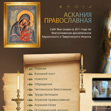
Сайт был создан в 2011 году по
благословению архиепископа
Херсонского и Таврического Иоанна
Главная
Великий пост
Новости
Обращение
Чаплинское благочиние
Труды батюшки
Аскания православная
Аскания-Нова
Исторический экскурс