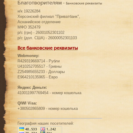
Благотворителям -
Банковские реквизиты
и/к 19226284
Херсонский филиал "Приватбанк",
Асканийское отделение
МФО 352479
р/с (грн) - 26001052301102
р/с (дол. США) - 26000052301103
Все банковские реквизиты
Webmoney:
R429319669714 - Рубли
U410252705517 - Гривны
Z254985655233 - Доллары
E964210135965 - Евро
Яндекс Деньги:
410011997769454 - номер кошелька
QIWI Visa:
+380502865809 - номер кошелька
География наших посетителей: