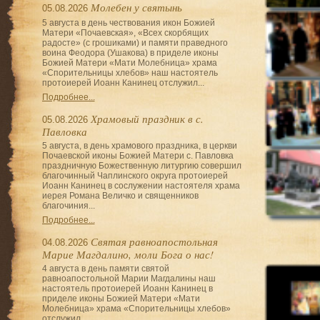
Молебен у святынь
05.08.2026
5 августа в день чествования икон Божией
Матери «Почаевская», «Всех скорбящих
радосте» (с грошиками) и памяти праведного
воина Феодора (Ушакова) в приделе иконы
Божией Матери «Мати Молебница» храма
«Спорительницы хлебов» наш настоятель
протоиерей Иоанн Канинец отслужил...
Подробнее...
Храмовый праздник в с.
05.08.2026
Павловка
5 августа, в день храмового праздника, в церкви
Почаевской иконы Божией Матери с. Павловка
праздничную Божественную литургию совершил
благочинный Чаплинского округа протоиерей
Иоанн Канинец в сослужении настоятеля храма
иерея Романа Величко и священников
благочиния...
Подробнее...
Святая равноапостольная
04.08.2026
Марие Магдалино, моли Бога о нас!
4 августа в день памяти святой
равноапостольной Марии Магдалины наш
настоятель протоиерей Иоанн Канинец в
приделе иконы Божией Матери «Мати
Молебница» храма «Спорительницы хлебов»
отслужил...