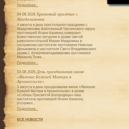
Подробнее...
Храмовый праздник с.
04.08.2026
Магдалиновка
4 августа в день престольного праздника с.
Магдалиновка благочинный Чаплинского округа
протоиерей Иоанн Канинец совершил
Божественную литургию в храме святой
равноапостольной Марии Магдалины в
сослужении настоятеля протоиерея Николая
Деньковича и настоятеля Свято-Владимирского
храма с. Кучерявовладимировка протоиерея
Михаила Точка...
Подробнее...
День празднования иконе
03.08.2026
«Явление Божией Матери в
Архангельске»
3 августа в день празднования иконе «Явление
Божией Матери в Архангельске» в храме
«Собора Пресвятой Богородицы» наш
настоятель протоиерей Иоанн Канинец
отслужил...
Подробнее...
ВСЕ НОВОСТИ