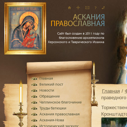
Сайт был создан в 2011 году по
благословению архиепископа
Херсонского и Таврического Иоанна
Главная
Великий пост
Главная
Новости
Обращение
праведного
Чаплинское благочиние
Торжествен
Труды батюшки
Кронштадтс
Аскания православная
Аскания-Нова
Исторический экскурс