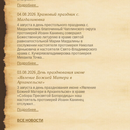
Подробнее...
Храмовый праздник с.
04.08.2026
Магдалиновка
4 августа в день престольного праздника с.
Магдалиновка благочинный Чаплинского округа
протоиерей Иоанн Канинец совершил
Божественную литургию в храме святой
равноапостольной Марии Магдалины в
сослужении настоятеля протоиерея Николая
Деньковича и настоятеля Свято-Владимирского
храма с. Кучерявовладимировка протоиерея
Михаила Точка...
Подробнее...
День празднования иконе
03.08.2026
«Явление Божией Матери в
Архангельске»
3 августа в день празднования иконе «Явление
Божией Матери в Архангельске» в храме
«Собора Пресвятой Богородицы» наш
настоятель протоиерей Иоанн Канинец
отслужил...
Подробнее...
ВСЕ НОВОСТИ