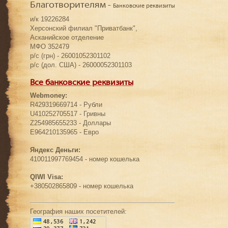
Благотворителям -
Банковские реквизиты
и/к 19226284
Херсонский филиал "Приватбанк",
Асканийское отделение
МФО 352479
р/с (грн) - 26001052301102
р/с (дол. США) - 26000052301103
Все банковские реквизиты
Webmoney:
R429319669714 - Рубли
U410252705517 - Гривны
Z254985655233 - Доллары
E964210135965 - Евро
Яндекс Деньги:
410011997769454 - номер кошелька
QIWI Visa:
+380502865809 - номер кошелька
География наших посетителей: