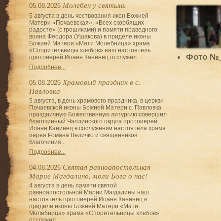
Молебен у святынь
05.08.2026
5 августа в день чествования икон Божией
Матери «Почаевская», «Всех скорбящих
радосте» (с грошиками) и памяти праведного
воина Феодора (Ушакова) в приделе иконы
Божией Матери «Мати Молебница» храма
«Спорительницы хлебов» наш настоятель
Фото №
протоиерей Иоанн Канинец отслужил...
Подробнее...
Храмовый праздник в с.
05.08.2026
Павловка
5 августа, в день храмового праздника, в церкви
Почаевской иконы Божией Матери с. Павловка
праздничную Божественную литургию совершил
благочинный Чаплинского округа протоиерей
Иоанн Канинец в сослужении настоятеля храма
иерея Романа Величко и священников
благочиния...
Подробнее...
Святая равноапостольная
04.08.2026
Марие Магдалино, моли Бога о нас!
4 августа в день памяти святой
равноапостольной Марии Магдалины наш
настоятель протоиерей Иоанн Канинец в
приделе иконы Божией Матери «Мати
Молебница» храма «Спорительницы хлебов»
отслужил...