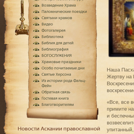
Возведение Храма
Паломнические поездки
Святыни храмов
Видео
Фотогалерея
Библиотека
Библия для детей
Библиография
БОГОСЛУЖЕНИЯ
Храмовые праздники
Особо почитаемые дни
Наша Пасха
Святые Херсона
Жертву на 
Из истории рода Фальц-
Воскресени
Фейн
воскресение
Обратная связь
Гостевая книга
«Все, все в
Благотворителям
примите на
и беспечны
возвеселит
Новости Аскании православной
упитанный,