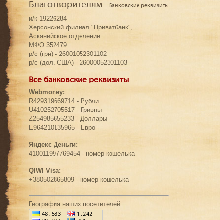
Благотворителям -
Банковские реквизиты
и/к 19226284
Херсонский филиал "Приватбанк",
Асканийское отделение
МФО 352479
р/с (грн) - 26001052301102
р/с (дол. США) - 26000052301103
Все банковские реквизиты
Webmoney:
R429319669714 - Рубли
U410252705517 - Гривны
Z254985655233 - Доллары
E964210135965 - Евро
Яндекс Деньги:
410011997769454 - номер кошелька
QIWI Visa:
+380502865809 - номер кошелька
География наших посетителей: