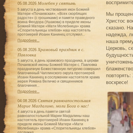
воспримите
Молебен у святынь
05.08.2026
5 августа в день чествования икон Божией
Мы прощен
Матери «Почаевская», «Всех скорбящих
радосте» (с грошиками) и памяти праведного
Христос во
воина Феодора (Ушакова) в приделе иконы
Божией Матери «Мати Молебница» храма
сказано. Н
«Спорительницы хлебов» наш настоятель
надежда, л
протоиерей Иоанн Канинец отслужил...
наша прему
Подробнее...
Церковь, с
Храмовый праздник в с.
05.08.2026
Павловка
будущность
5 августа, в день храмового праздника, в церкви
уничтожены
Почаевской иконы Божией Матери с. Павловка
блаженство
праздничную Божественную литургию совершил
благочинный Чаплинского округа протоиерей
повторять:
Иоанн Канинец в сослужении настоятеля храма
воскресе!
иерея Романа Величко и священников
благочиния...
Подробнее...
Святая равноапостольная
04.08.2026
Марие Магдалино, моли Бога о нас!
4 августа в день памяти святой
равноапостольной Марии Магдалины наш
настоятель протоиерей Иоанн Канинец в
приделе иконы Божией Матери «Мати
Молебница» храма «Спорительницы хлебов»
отслужил...