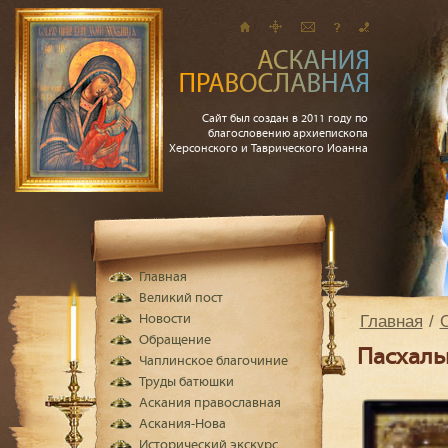
Сайт был создан в 2011 году по
благословению архиепископа
Херсонского и Таврического Иоанна
Главная
Великий пост
Главная
Новости
Обращение
Пасхаль
Чаплинское благочиние
Труды батюшки
Аскания православная
Аскания-Нова
Исторический экскурс