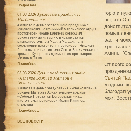
Подробнее...
горю и нуж
Храмовый праздник с.
04.08.2026
Магдалиновка
вы, что Он
4 августа в день престольного праздника с.
действитель
Магдалиновка благочинный Чаплинского округа
помышлении
протоиерей Иоанн Канинец совершил
Божественную литургию в храме святой
вас, и мож
равноапостольной Марии Магдалины в
христианск
сослужении настоятеля протоиерея Николая
Деньковича и настоятеля Свято-Владимирского
Аминь. (Св
храма с. Кучерявовладимировка протоиерея
Михаила Точка...
От всего с
Подробнее...
праздником
День празднования иконе
03.08.2026
«Явление Божией Матери в
Святой Па
Архангельске»
людьми, жи
3 августа в день празднования иконе «Явление
благодатну
Божией Матери в Архангельске» в храме
«Собора Пресвятой Богородицы» наш
мои, Восст
настоятель протоиерей Иоанн Канинец
отслужил...
Подробнее...
ВСЕ НОВОСТИ