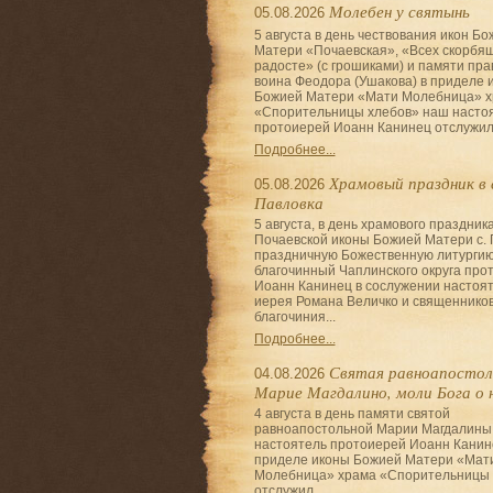
Молебен у святынь
05.08.2026
5 августа в день чествования икон Б
Матери «Почаевская», «Всех скорбя
радосте» (с грошиками) и памяти пра
воина Феодора (Ушакова) в приделе 
Божией Матери «Мати Молебница» 
«Спорительницы хлебов» наш насто
протоиерей Иоанн Канинец отслужил.
Подробнее...
Храмовый праздник в 
05.08.2026
Павловка
5 августа, в день храмового праздника
Почаевской иконы Божией Матери с. 
праздничную Божественную литурги
благочинный Чаплинского округа про
Иоанн Канинец в сослужении настоя
иерея Романа Величко и священнико
благочиния...
Подробнее...
Святая равноапостол
04.08.2026
Марие Магдалино, моли Бога о 
4 августа в день памяти святой
равноапостольной Марии Магдалины
настоятель протоиерей Иоанн Канин
приделе иконы Божией Матери «Мат
Молебница» храма «Спорительницы 
отслужил...