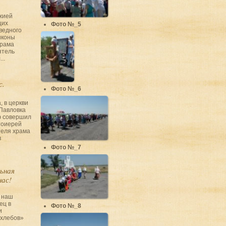
ожией
щих
Фото №_5
ведного
иконы
храма
ятель
..
с.
Фото №_6
, в церкви
Павловка
ю совершил
тоиерей
теля храма
в
Фото №_7
ьная
нас!
 наш
ец в
Фото №_8
и
хлебов»