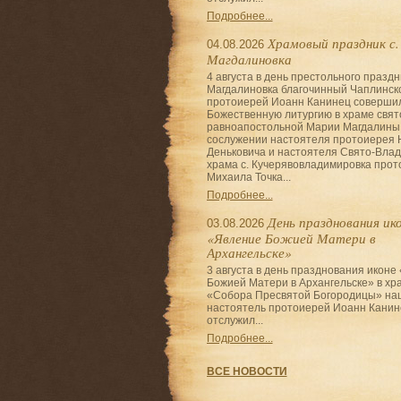
Подробнее...
Храмовый праздник с.
04.08.2026
Магдалиновка
4 августа в день престольного праздн
Магдалиновка благочинный Чаплинско
протоиерей Иоанн Канинец соверши
Божественную литургию в храме свят
равноапостольной Марии Магдалины
сослужении настоятеля протоиерея 
Деньковича и настоятеля Свято-Влад
храма с. Кучерявовладимировка про
Михаила Точка...
Подробнее...
День празднования ик
03.08.2026
«Явление Божией Матери в
Архангельске»
3 августа в день празднования иконе
Божией Матери в Архангельске» в хр
«Собора Пресвятой Богородицы» на
настоятель протоиерей Иоанн Канин
отслужил...
Подробнее...
ВСЕ НОВОСТИ