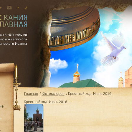
ан в 2011 году по
ию архиепископа
рического Иоанна
Главная
Фотогалерея
Крестный ход. Июль 2016
Крестный ход. Июль 2016
ие
я
с