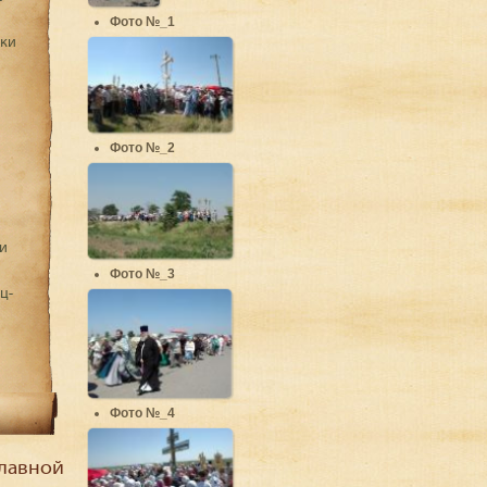
Фото №_1
дки
Фото №_2
и
Фото №_3
ц-
Фото №_4
лавной