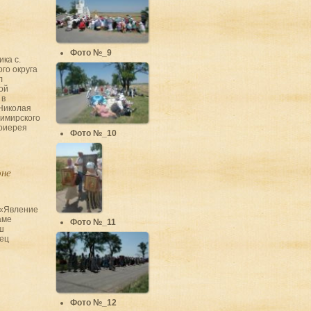
Фото №_9
ика с.
го округа
л
ой
 в
Николая
имирского
тоиерея
Фото №_10
оне
 «Явление
аме
Фото №_11
ш
ец
Фото №_12