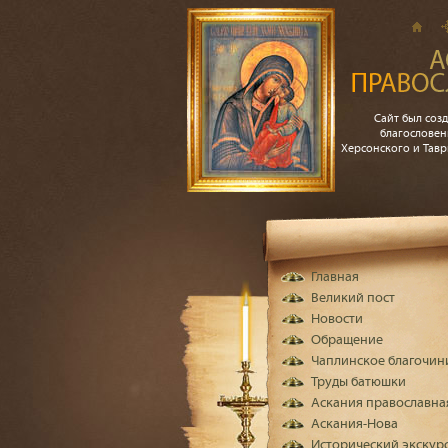
Сайт был созд
благословен
Херсонского и Тав
Главная
Великий пост
Новости
Обращение
Чаплинское благочин
Труды батюшки
Аскания православна
Аскания-Нова
Исторический экскур