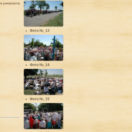
ие реквизиты
Фото №_13
Фото №_14
Фото №_15