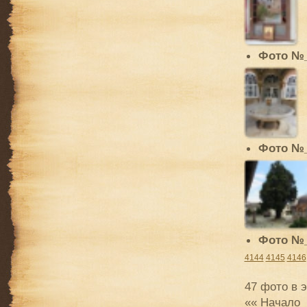
Фото №
Фото №
Фото №
4144
4145
4146
47 фото в 
«« Начало