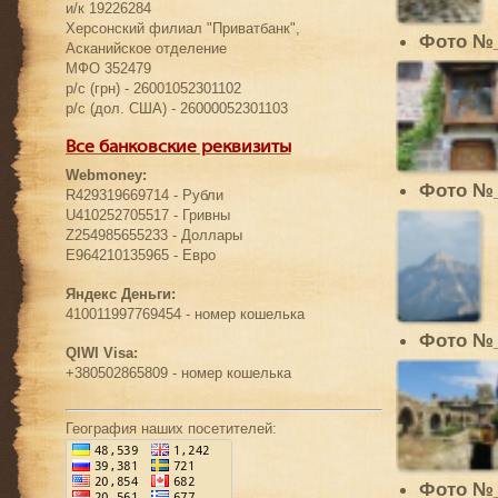
и/к 19226284
Херсонский филиал "Приватбанк",
Фото №
Асканийское отделение
МФО 352479
р/с (грн) - 26001052301102
р/с (дол. США) - 26000052301103
Все банковские реквизиты
Webmoney:
Фото №
R429319669714 - Рубли
U410252705517 - Гривны
Z254985655233 - Доллары
E964210135965 - Евро
Яндекс Деньги:
410011997769454 - номер кошелька
Фото №
QIWI Visa:
+380502865809 - номер кошелька
География наших посетителей:
Фото №