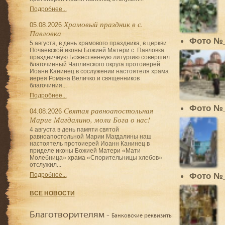
Подробнее...
Храмовый праздник в с.
05.08.2026
Павловка
Фото №
5 августа, в день храмового праздника, в церкви
Почаевской иконы Божией Матери с. Павловка
праздничную Божественную литургию совершил
благочинный Чаплинского округа протоиерей
Иоанн Канинец в сослужении настоятеля храма
иерея Романа Величко и священников
благочиния...
Подробнее...
Фото №
Святая равноапостольная
04.08.2026
Марие Магдалино, моли Бога о нас!
4 августа в день памяти святой
равноапостольной Марии Магдалины наш
настоятель протоиерей Иоанн Канинец в
приделе иконы Божией Матери «Мати
Молебница» храма «Спорительницы хлебов»
отслужил...
Фото №
Подробнее...
ВСЕ НОВОСТИ
Благотворителям -
Банковские реквизиты