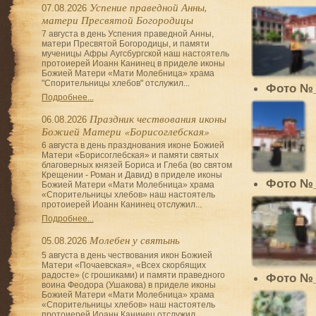
Успение праведной Анны,
07.08.2026
матери Пресвятой Богородицы
7 августа в день Успения праведной Анны,
матери Пресвятой Богородицы, и памяти
мученицы Афры Аугсбургской наш настоятель
протоиерей Иоанн Канинец в приделе иконы
Божией Матери «Мати Молебница» храма
"Спорительницы хлебов" отслужил...
Фото №
Подробнее...
Праздник чествования иконы
06.08.2026
Божией Матери «Борисоглебская»
6 августа в день празднования иконе Божией
Матери «Борисоглебская» и памяти святых
благоверных князей Бориса и Глеба (во святом
Крещении - Роман и Давид) в приделе иконы
Фото №
Божией Матери «Мати Молебница» храма
«Спорительницы хлебов» наш настоятель
протоиерей Иоанн Канинец отслужил...
Подробнее...
Молебен у святынь
05.08.2026
5 августа в день чествования икон Божией
Матери «Почаевская», «Всех скорбящих
радосте» (с грошиками) и памяти праведного
Фото №
воина Феодора (Ушакова) в приделе иконы
Божией Матери «Мати Молебница» храма
«Спорительницы хлебов» наш настоятель
протоиерей Иоанн Канинец отслужил...