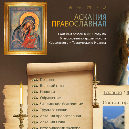
Сайт был создан в 2011 году по
благословению архиепископа
Херсонского и Таврического Иоанна
Главная
Великий пост
Главная
Новости
Обращение
Святая гора
Чаплинское благочиние
Труды батюшки
Аскания православная
Аскания-Нова
Исторический экскурс