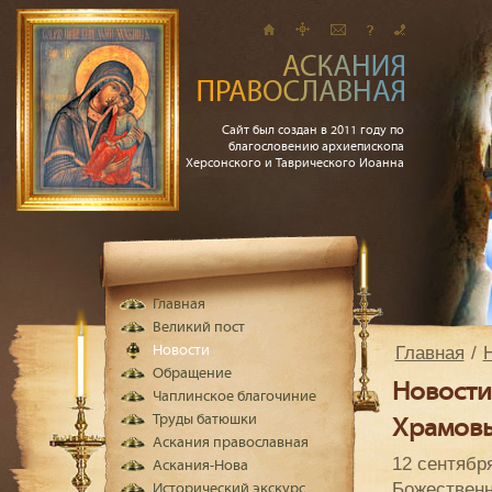
Сайт был создан в 2011 году по
благословению архиепископа
Херсонского и Таврического Иоанна
Главная
Великий пост
Главная
Новости
Обращение
Новости
Чаплинское благочиние
Труды батюшки
Храмовы
Аскания православная
12 сентябр
Аскания-Нова
Божественн
Исторический экскурс