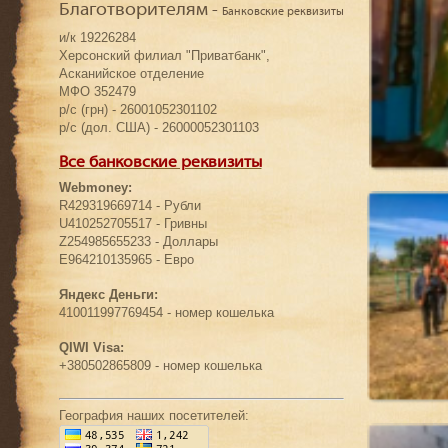
Благотворителям -
Банковские реквизиты
и/к 19226284
Херсонский филиал "Приватбанк",
Асканийское отделение
МФО 352479
р/с (грн) - 26001052301102
р/с (дол. США) - 26000052301103
Все банковские реквизиты
Webmoney:
R429319669714 - Рубли
U410252705517 - Гривны
Z254985655233 - Доллары
E964210135965 - Евро
Яндекс Деньги:
410011997769454 - номер кошелька
QIWI Visa:
+380502865809 - номер кошелька
География наших посетителей: