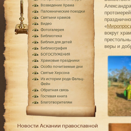
Александра
Возведение Храма
Паломнические поездки
протоиерей
Святыни храмов
празднично
Видео
«
Миропрос
Фотогалерея
вокруг хра
Библиотека
престольны
Библия для детей
веры и добр
Библиография
БОГОСЛУЖЕНИЯ
Храмовые праздники
Особо почитаемые дни
Святые Херсона
Из истории рода Фальц-
Фейн
Обратная связь
Гостевая книга
Благотворителям
Новости Аскании православной