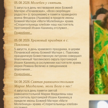
Молебен у святынь
05.08.2026
5 августа в день чествования икон Божией
Матери «Почаевская», «Всех скорбящих
радосте» (с грошиками) и памяти праведного
воина Феодора (Ушакова) в приделе иконы
Божией Матери «Мати Молебница» храма
«Спорительницы хлебов» наш настоятель
протоиерей Иоанн Канинец отслужил...
Подробнее...
Храмовый праздник в с.
05.08.2026
Павловка
5 августа, в день храмового праздника, в церкви
Почаевской иконы Божией Матери с. Павловка
праздничную Божественную литургию совершил
благочинный Чаплинского округа протоиерей
Иоанн Канинец в сослужении настоятеля храма
иерея Романа Величко и священников
благочиния...
Подробнее...
Святая равноапостольная
04.08.2026
Марие Магдалино, моли Бога о нас!
4 августа в день памяти святой
равноапостольной Марии Магдалины наш
настоятель протоиерей Иоанн Канинец в
приделе иконы Божией Матери «Мати
Молебница» храма «Спорительницы хлебов»
отслужил...