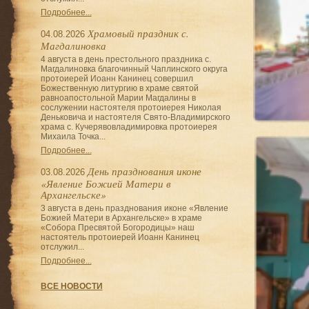
Подробнее...
Храмовый праздник с.
04.08.2026
Магдалиновка
4 августа в день престольного праздника с.
Магдалиновка благочинный Чаплинского округа
протоиерей Иоанн Канинец совершил
Божественную литургию в храме святой
равноапостольной Марии Магдалины в
сослужении настоятеля протоиерея Николая
Деньковича и настоятеля Свято-Владимирского
храма с. Кучерявовладимировка протоиерея
Михаила Точка...
Подробнее...
День празднования иконе
03.08.2026
«Явление Божией Матери в
Архангельске»
3 августа в день празднования иконе «Явление
Божией Матери в Архангельске» в храме
«Собора Пресвятой Богородицы» наш
настоятель протоиерей Иоанн Канинец
отслужил...
Подробнее...
ВСЕ НОВОСТИ