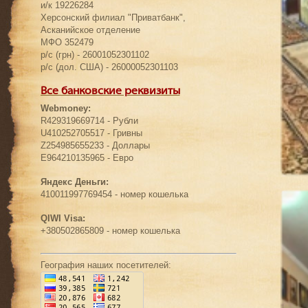
и/к 19226284
Херсонский филиал "Приватбанк",
Асканийское отделение
МФО 352479
р/с (грн) - 26001052301102
р/с (дол. США) - 26000052301103
Все банковские реквизиты
Webmoney:
R429319669714 - Рубли
U410252705517 - Гривны
Z254985655233 - Доллары
E964210135965 - Евро
Яндекс Деньги:
410011997769454 - номер кошелька
QIWI Visa:
+380502865809 - номер кошелька
География наших посетителей: