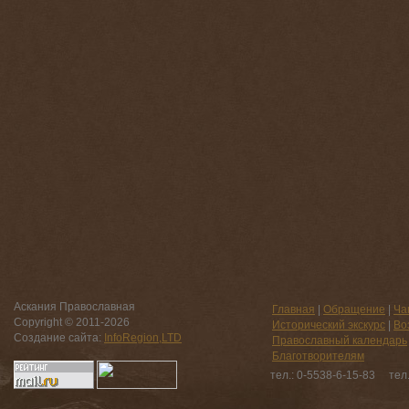
Аскания Православная
Главная
|
Обращение
|
Ча
Copyright © 2011-
2026
Исторический экскурс
|
Во
Создание сайта:
InfoRegion,LTD
Православный календарь
Благотворителям
тел.: 0-5538-6-15-83 тел.: