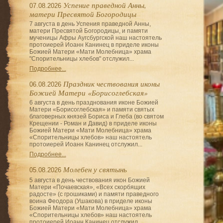
Успение праведной Анны,
07.08.2026
матери Пресвятой Богородицы
7 августа в день Успения праведной Анны,
матери Пресвятой Богородицы, и памяти
мученицы Афры Аугсбургской наш настоятель
протоиерей Иоанн Канинец в приделе иконы
Божией Матери «Мати Молебница» храма
"Спорительницы хлебов" отслужил...
Подробнее...
Праздник чествования иконы
06.08.2026
Божией Матери «Борисоглебская»
6 августа в день празднования иконе Божией
Матери «Борисоглебская» и памяти святых
благоверных князей Бориса и Глеба (во святом
Крещении - Роман и Давид) в приделе иконы
Божией Матери «Мати Молебница» храма
«Спорительницы хлебов» наш настоятель
протоиерей Иоанн Канинец отслужил...
Подробнее...
Молебен у святынь
05.08.2026
5 августа в день чествования икон Божией
Матери «Почаевская», «Всех скорбящих
радосте» (с грошиками) и памяти праведного
воина Феодора (Ушакова) в приделе иконы
Божией Матери «Мати Молебница» храма
«Спорительницы хлебов» наш настоятель
протоиерей Иоанн Канинец отслужил...