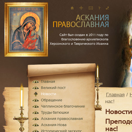
Сайт был создан в 2011 году по
благословению архиепископа
Херсонского и Таврического Иоанна
Главная
Великий пост
Главная
Новости
Обращение
нас!
Чаплинское благочиние
Новости
Труды батюшки
Аскания православная
Преподо
Аскания-Нова
нас!
Исторический экскурс