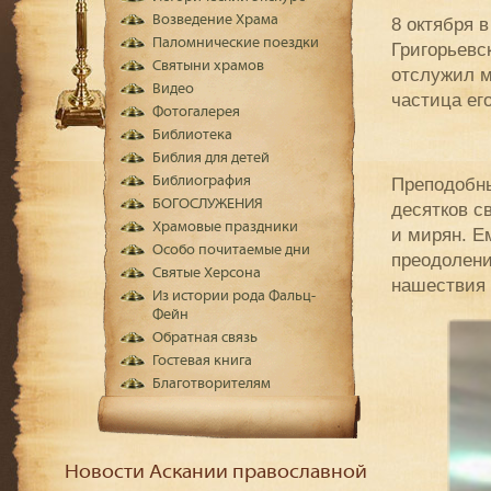
Возведение Храма
8 октября 
Паломнические поездки
Григорьевс
Святыни храмов
отслужил м
Видео
частица ег
Фотогалерея
Библиотека
Библия для детей
Библиография
Преподобны
БОГОСЛУЖЕНИЯ
десятков с
Храмовые праздники
и мирян. Е
Особо почитаемые дни
преодолени
Святые Херсона
нашествия
Из истории рода Фальц-
Фейн
Обратная связь
Гостевая книга
Благотворителям
Новости Аскании православной