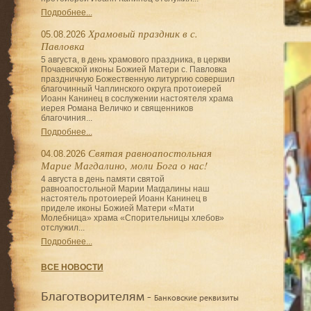
Подробнее...
Храмовый праздник в с.
05.08.2026
Павловка
5 августа, в день храмового праздника, в церкви
Почаевской иконы Божией Матери с. Павловка
праздничную Божественную литургию совершил
благочинный Чаплинского округа протоиерей
Иоанн Канинец в сослужении настоятеля храма
иерея Романа Величко и священников
благочиния...
Подробнее...
Святая равноапостольная
04.08.2026
Марие Магдалино, моли Бога о нас!
4 августа в день памяти святой
равноапостольной Марии Магдалины наш
настоятель протоиерей Иоанн Канинец в
приделе иконы Божией Матери «Мати
Молебница» храма «Спорительницы хлебов»
отслужил...
Подробнее...
ВСЕ НОВОСТИ
Благотворителям -
Банковские реквизиты