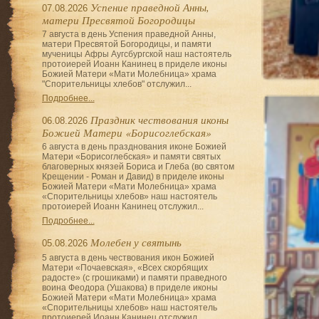
Успение праведной Анны,
07.08.2026
матери Пресвятой Богородицы
7 августа в день Успения праведной Анны,
матери Пресвятой Богородицы, и памяти
мученицы Афры Аугсбургской наш настоятель
протоиерей Иоанн Канинец в приделе иконы
Божией Матери «Мати Молебница» храма
"Спорительницы хлебов" отслужил...
Подробнее...
Праздник чествования иконы
06.08.2026
Божией Матери «Борисоглебская»
6 августа в день празднования иконе Божией
Матери «Борисоглебская» и памяти святых
благоверных князей Бориса и Глеба (во святом
Крещении - Роман и Давид) в приделе иконы
Божией Матери «Мати Молебница» храма
«Спорительницы хлебов» наш настоятель
протоиерей Иоанн Канинец отслужил...
Подробнее...
Молебен у святынь
05.08.2026
5 августа в день чествования икон Божией
Матери «Почаевская», «Всех скорбящих
радосте» (с грошиками) и памяти праведного
воина Феодора (Ушакова) в приделе иконы
Божией Матери «Мати Молебница» храма
«Спорительницы хлебов» наш настоятель
протоиерей Иоанн Канинец отслужил...