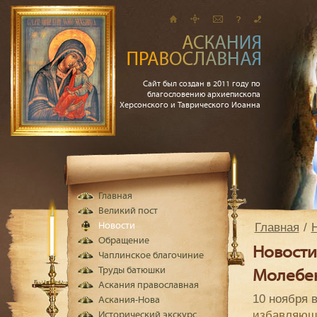
Сайт был создан в 2011 году по
благословению архиепископа
Херсонского и Таврического Иоанна
Главная
Великий пост
Главная
Новости
Обращение
Новости
Чаплинское благочиние
Труды батюшки
Молебен
Аскания православная
10 ноября 
Аскания-Нова
избавляющ
Исторический экскурс