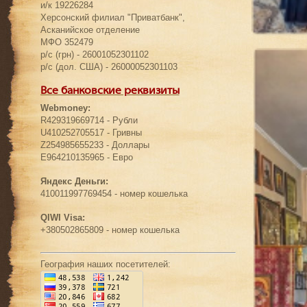
и/к 19226284
Херсонский филиал "Приватбанк",
Асканийское отделение
МФО 352479
р/с (грн) - 26001052301102
р/с (дол. США) - 26000052301103
Все банковские реквизиты
Webmoney:
R429319669714 - Рубли
U410252705517 - Гривны
Z254985655233 - Доллары
E964210135965 - Евро
Яндекс Деньги:
410011997769454 - номер кошелька
QIWI Visa:
+380502865809 - номер кошелька
География наших посетителей: