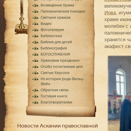
великомуч
Возведение Храма
Паломнические поездки
Иова
, игум
Святыни храмов
храме икон
Видео
молебен с 
Фотогалерея
паломничес
Библиотека
хранится ч
Библия для детей
акафист св
Библиография
БОГОСЛУЖЕНИЯ
Храмовые праздники
Особо почитаемые дни
Святые Херсона
Из истории рода Фальц-
Фейн
Обратная связь
Гостевая книга
Благотворителям
Новости Аскании православной