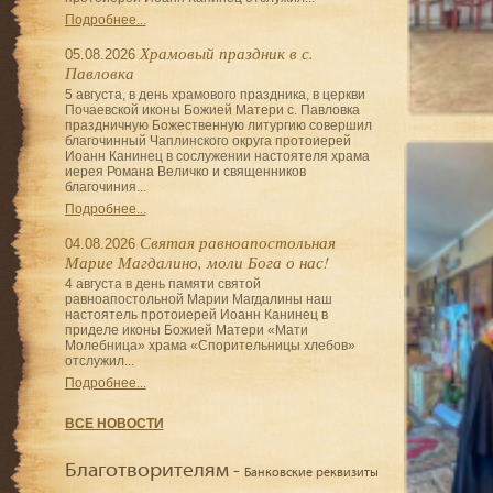
Подробнее...
Храмовый праздник в с.
05.08.2026
Павловка
5 августа, в день храмового праздника, в церкви
Почаевской иконы Божией Матери с. Павловка
праздничную Божественную литургию совершил
благочинный Чаплинского округа протоиерей
Иоанн Канинец в сослужении настоятеля храма
иерея Романа Величко и священников
благочиния...
Подробнее...
Святая равноапостольная
04.08.2026
Марие Магдалино, моли Бога о нас!
4 августа в день памяти святой
равноапостольной Марии Магдалины наш
настоятель протоиерей Иоанн Канинец в
приделе иконы Божией Матери «Мати
Молебница» храма «Спорительницы хлебов»
отслужил...
Подробнее...
ВСЕ НОВОСТИ
Благотворителям -
Банковские реквизиты