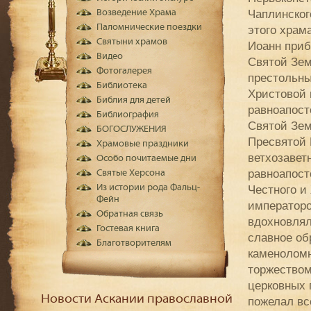
Чаплинског
Возведение Храма
Паломнические поездки
этого храм
Святыни храмов
Иоанн приб
Видео
Святой Зем
Фотогалерея
престольны
Библиотека
Христовой 
Библия для детей
равноапост
Библиография
Святой Зем
БОГОСЛУЖЕНИЯ
Пресвятой 
Храмовые праздники
ветхозавет
Особо почитаемые дни
равноапост
Святые Херсона
Из истории рода Фальц-
Честного и
Фейн
императоро
Обратная связь
вдохновлял
Гостевая книга
славное обр
Благотворителям
каменоломн
торжеством
церковных 
Новости Аскании православной
пожелал вс