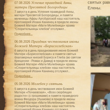
святых рав
Успение праведной Анны,
07.08.2026
матери Пресвятой Богородицы
Елены.
7 августа в день Успения праведной Анны,
матери Пресвятой Богородицы, и памяти
мученицы Афры Аугсбургской наш настоятель
протоиерей Иоанн Канинец в приделе иконы
Божией Матери «Мати Молебница» храма
"Спорительницы хлебов" отслужил...
Подробнее...
Праздник чествования иконы
06.08.2026
Божией Матери «Борисоглебская»
6 августа в день празднования иконе Божией
Матери «Борисоглебская» и памяти святых
благоверных князей Бориса и Глеба (во святом
Крещении - Роман и Давид) в приделе иконы
Божией Матери «Мати Молебница» храма
«Спорительницы хлебов» наш настоятель
протоиерей Иоанн Канинец отслужил...
Подробнее...
Молебен у святынь
05.08.2026
5 августа в день чествования икон Божией
Матери «Почаевская», «Всех скорбящих
радосте» (с грошиками) и памяти праведного
воина Феодора (Ушакова) в приделе иконы
Божией Матери «Мати Молебница» храма
«Спорительницы хлебов» наш настоятель
протоиерей Иоанн Канинец отслужил...