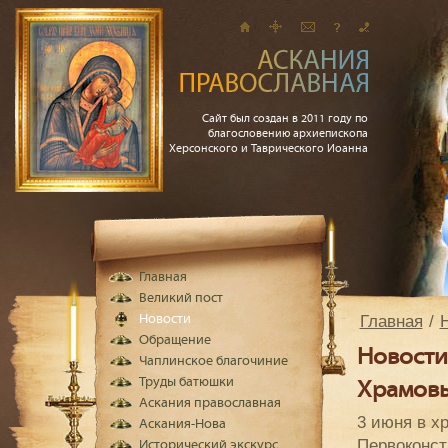
Сайт был создан в 2011 году по
благословению архиепископа
Херсонского и Таврического Иоанна
Главная
Великий пост
Главная
Новости
Обращение
Новости
Чаплинское благочиние
Труды батюшки
Храмовы
Аскания православная
3 июня в х
Аскания-Нова
Первоконст
Исторический экскурс