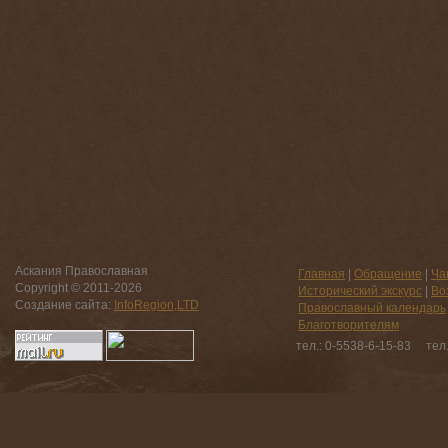
Аскания Православная
Главная
|
Обращение
|
Ча
Copyright © 2011-
2026
Исторический экскурс
|
Во
Создание сайта:
InfoRegion,LTD
Православный календарь
Благотворителям
тел.: 0-5538-6-15-83 тел.: