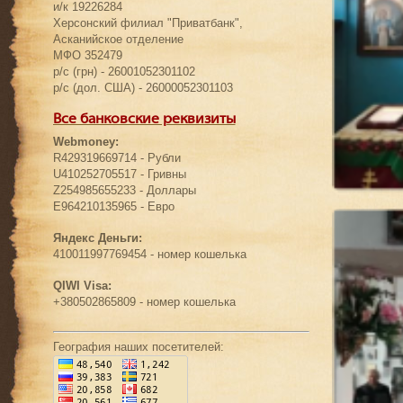
и/к 19226284
Херсонский филиал "Приватбанк",
Асканийское отделение
МФО 352479
р/с (грн) - 26001052301102
р/с (дол. США) - 26000052301103
Все банковские реквизиты
Webmoney:
R429319669714 - Рубли
U410252705517 - Гривны
Z254985655233 - Доллары
E964210135965 - Евро
Яндекс Деньги:
410011997769454 - номер кошелька
QIWI Visa:
+380502865809 - номер кошелька
География наших посетителей: