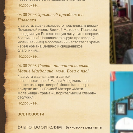
Подробнее...
Храмовый праздник в с.
05.08.2026
Павловка
5 августа, в день храмового праздника, в церкви
Почаевской иконы Божией Матери с. Павловка
праздничную Божественную литургию совершил
благочинный Чаплинского округа протоиерей
Иоанн Канинец в сослужении настоятеля храма
иерея Романа Величко и священников
благочиния...
Подробнее...
Святая равноапостольная
04.08.2026
Марие Магдалино, моли Бога о нас!
4 августа в день памяти святой
равноапостольной Марии Магдалины наш
настоятель протоиерей Иоанн Канинец в
приделе иконы Божией Матери «Мати
Молебница» храма «Спорительницы хлебов»
отслужил...
Подробнее...
ВСЕ НОВОСТИ
Благотворителям -
Банковские реквизиты