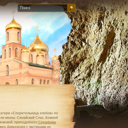
 Матери «Спорительница хлебов» по
ыли иконы: Синайский Спас, Божией
еческой, преподобного
Серафима
жен Дивеевских
с частицами их