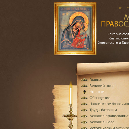
Сайт был созд
благословен
Херсонского и Тав
Главная
Великий пост
Новости
Обращение
Чаплинское благочин
Труды батюшки
Аскания православна
Аскания-Нова
Исторический экскур