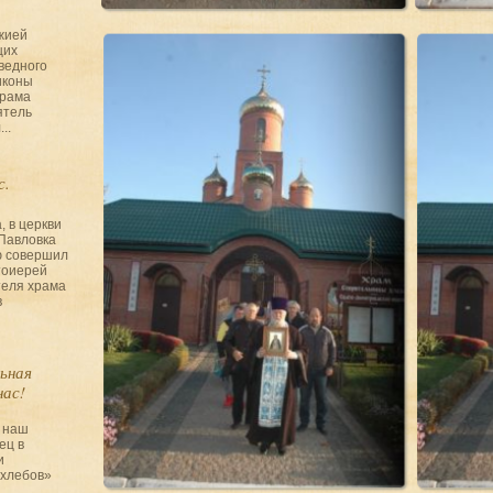
ожией
щих
ведного
иконы
храма
ятель
..
с.
, в церкви
Павловка
ю совершил
тоиерей
теля храма
в
ьная
нас!
 наш
ец в
и
хлебов»