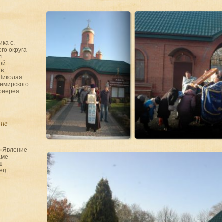
ика с.
го округа
л
ой
 в
Николая
имирского
тоиерея
оне
 «Явление
аме
ш
ец