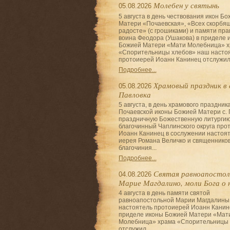
Молебен у святынь
05.08.2026
5 августа в день чествования икон Б
Матери «Почаевская», «Всех скорбя
радосте» (с грошиками) и памяти пра
воина Феодора (Ушакова) в приделе 
Божией Матери «Мати Молебница» 
«Спорительницы хлебов» наш насто
протоиерей Иоанн Канинец отслужил.
Подробнее...
Храмовый праздник в 
05.08.2026
Павловка
5 августа, в день храмового праздника
Почаевской иконы Божией Матери с. 
праздничную Божественную литурги
благочинный Чаплинского округа про
Иоанн Канинец в сослужении настоя
иерея Романа Величко и священнико
благочиния...
Подробнее...
Святая равноапостол
04.08.2026
Марие Магдалино, моли Бога о 
4 августа в день памяти святой
равноапостольной Марии Магдалины
настоятель протоиерей Иоанн Канин
приделе иконы Божией Матери «Мат
Молебница» храма «Спорительницы 
отслужил...