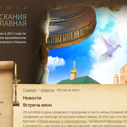
ан в 2011 году по
ию архиепископа
рического Иоанна
Главная
Новости
Встреча икон
Новости
ие
Встреча икон
28 октября в день храмового праздника в честь иконы Божией
я
традиции на приходе встречали новые иконы. В этот раз это б
Матери «
Посредница» и «Кассопитра»
, праведной
Феодоры
Гр
Саровского
с частицей его святых мощей, святых преподобных
с