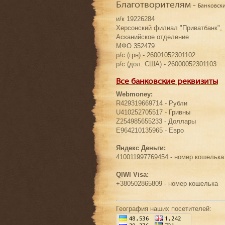
Благотворителям -
Банковск
и/к 19226284
Херсонский филиал "Приватбанк",
Асканийское отделение
МФО 352479
р/с (грн) - 26001052301102
р/с (дол. США) - 26000052301103
Все банковские реквизиты
Webmoney:
R429319669714 - Рубли
U410252705517 - Гривны
Z254985655233 - Доллары
E964210135965 - Евро
Яндекс Деньги:
410011997769454 - номер кошелька
QIWI Visa:
+380502865809 - номер кошелька
География наших посетителей: