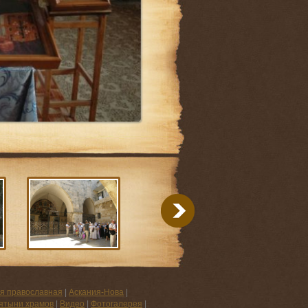
я православная
|
Аскания-Нова
|
ятыни храмов
|
Видео
|
Фотогалерея
|