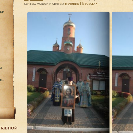
святых мощей и святых
мучениц Пузовских
.
дки
и
ц-
лавной