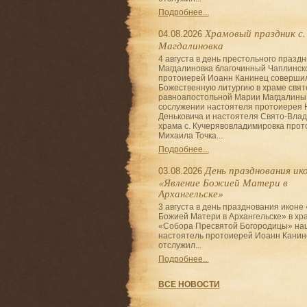
Подробнее...
Храмовый праздник с.
04.08.2026
Магдалиновка
4 августа в день престольного праздн
Магдалиновка благочинный Чаплинско
протоиерей Иоанн Канинец соверши
Божественную литургию в храме свят
равноапостольной Марии Магдалины
сослужении настоятеля протоиерея 
Деньковича и настоятеля Свято-Влад
храма с. Кучерявовладимировка про
Михаила Точка...
Подробнее...
День празднования ик
03.08.2026
«Явление Божией Матери в
Архангельске»
3 августа в день празднования иконе
Божией Матери в Архангельске» в хр
«Собора Пресвятой Богородицы» на
настоятель протоиерей Иоанн Канин
отслужил...
Подробнее...
ВСЕ НОВОСТИ