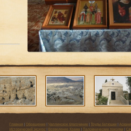
Главная
|
Обращение
|
Чаплинское благочиние
|
Труды батюшки
|
Аскани
Исторический экскурс
|
Возведение Храма
|
Паломнические поездки
|
Св