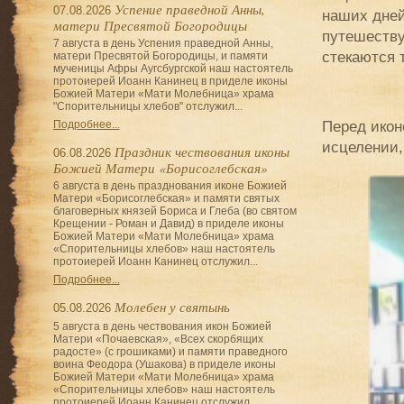
Успение праведной Анны,
07.08.2026
наших дней
матери Пресвятой Богородицы
путешеству
7 августа в день Успения праведной Анны,
стекаются 
матери Пресвятой Богородицы, и памяти
мученицы Афры Аугсбургской наш настоятель
протоиерей Иоанн Канинец в приделе иконы
Божией Матери «Мати Молебница» храма
"Спорительницы хлебов" отслужил...
Перед икон
Подробнее...
исцелении,
Праздник чествования иконы
06.08.2026
Божией Матери «Борисоглебская»
6 августа в день празднования иконе Божией
Матери «Борисоглебская» и памяти святых
благоверных князей Бориса и Глеба (во святом
Крещении - Роман и Давид) в приделе иконы
Божией Матери «Мати Молебница» храма
«Спорительницы хлебов» наш настоятель
протоиерей Иоанн Канинец отслужил...
Подробнее...
Молебен у святынь
05.08.2026
5 августа в день чествования икон Божией
Матери «Почаевская», «Всех скорбящих
радосте» (с грошиками) и памяти праведного
воина Феодора (Ушакова) в приделе иконы
Божией Матери «Мати Молебница» храма
«Спорительницы хлебов» наш настоятель
протоиерей Иоанн Канинец отслужил...