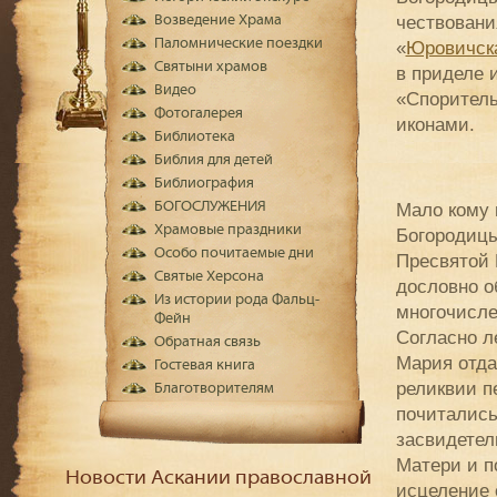
чествовани
Возведение Храма
Паломнические поездки
«
Юровичск
Святыни храмов
в приделе 
Видео
«Спорител
Фотогалерея
иконами.
Библиотека
Библия для детей
Библиография
БОГОСЛУЖЕНИЯ
Мало кому 
Храмовые праздники
Богородицы
Особо почитаемые дни
Пресвятой 
Святые Херсона
дословно о
Из истории рода Фальц-
многочисле
Фейн
Согласно л
Обратная связь
Мария отда
Гостевая книга
реликвии п
Благотворителям
почитались
засвидетел
Матери и п
Новости Аскании православной
исцеление 