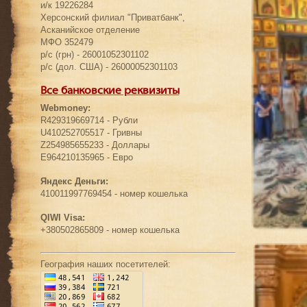
и/к 19226284
Херсонский филиал "Приватбанк",
Асканийское отделение
МФО 352479
р/с (грн) - 26001052301102
р/с (дол. США) - 26000052301103
Все банковские реквизиты
Webmoney:
R429319669714 - Рубли
U410252705517 - Гривны
Z254985655233 - Доллары
E964210135965 - Евро
Яндекс Деньги:
410011997769454 - номер кошелька
QIWI Visa:
+380502865809 - номер кошелька
География наших посетителей: