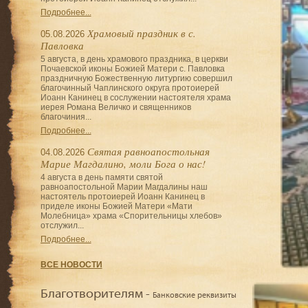
Подробнее...
Храмовый праздник в с.
05.08.2026
Павловка
5 августа, в день храмового праздника, в церкви
Почаевской иконы Божией Матери с. Павловка
праздничную Божественную литургию совершил
благочинный Чаплинского округа протоиерей
Иоанн Канинец в сослужении настоятеля храма
иерея Романа Величко и священников
благочиния...
Подробнее...
Святая равноапостольная
04.08.2026
Марие Магдалино, моли Бога о нас!
4 августа в день памяти святой
равноапостольной Марии Магдалины наш
настоятель протоиерей Иоанн Канинец в
приделе иконы Божией Матери «Мати
Молебница» храма «Спорительницы хлебов»
отслужил...
Подробнее...
ВСЕ НОВОСТИ
Благотворителям -
Банковские реквизиты