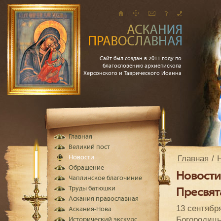
Сайт был создан в 2011 году по
благословению архиепископа
Херсонского и Таврического Иоанна
Главная
Великий пост
Главная
Новости
Обращение
Новости
Чаплинское благочиние
Труды батюшки
Пресвят
Аскания православная
13 сентябр
Аскания-Нова
Богородицы
Исторический экскурс