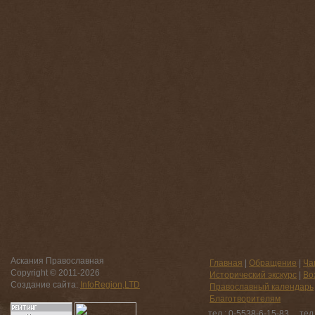
Аскания Православная
Главная
|
Обращение
|
Ча
Copyright © 2011-
2026
Исторический экскурс
|
Во
Создание сайта:
InfoRegion,LTD
Православный календарь
Благотворителям
тел.: 0-5538-6-15-83 тел.: