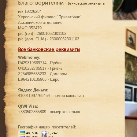
Благотворителям -
Банковские реквизиты
и/к 19226284
Херсонский филиал "Приватбанк",
Асканийское отделение
МФО 352479
р/с (грн) - 26001052301102
р/с (дол. США) - 26000052301103
Все банковские реквизиты
Webmoney:
R429319669714 - Рубли
U410252705517 - Гривны
Z254985655233 - Доллары
E964210135965 - Евро
Яндекс Деньги:
410011997769454 - номер кошелька
QIWI Visa:
+380502865809 - номер кошелька
География наших посетителей: