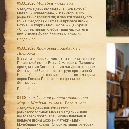
Молебен у святынь
05.08.2026
5 августа в день чествования икон Божией
Матери «Почаевская», «Всех скорбящих
радосте» (с грошиками) и памяти праведного
воина Феодора (Ушакова) в приделе иконы
Божией Матери «Мати Молебница» храма
«Спорительницы хлебов» наш настоятель
протоиерей Иоанн Канинец отслужил...
Подробнее...
Храмовый праздник в с.
05.08.2026
Павловка
5 августа, в день храмового праздника, в церкви
Почаевской иконы Божией Матери с. Павловка
праздничную Божественную литургию совершил
благочинный Чаплинского округа протоиерей
Иоанн Канинец в сослужении настоятеля храма
иерея Романа Величко и священников
благочиния...
Подробнее...
Святая равноапостольная
04.08.2026
Марие Магдалино, моли Бога о нас!
4 августа в день памяти святой
равноапостольной Марии Магдалины наш
настоятель протоиерей Иоанн Канинец в
приделе иконы Божией Матери «Мати
Молебница» храма «Спорительницы хлебов»
отслужил...