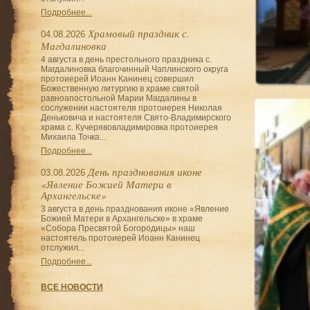
Подробнее...
Храмовый праздник с.
04.08.2026
Магдалиновка
4 августа в день престольного праздника с.
Магдалиновка благочинный Чаплинского округа
протоиерей Иоанн Канинец совершил
Божественную литургию в храме святой
равноапостольной Марии Магдалины в
сослужении настоятеля протоиерея Николая
Деньковича и настоятеля Свято-Владимирского
храма с. Кучерявовладимировка протоиерея
Михаила Точка...
Подробнее...
День празднования иконе
03.08.2026
«Явление Божией Матери в
Архангельске»
3 августа в день празднования иконе «Явление
Божией Матери в Архангельске» в храме
«Собора Пресвятой Богородицы» наш
настоятель протоиерей Иоанн Канинец
отслужил...
Подробнее...
ВСЕ НОВОСТИ