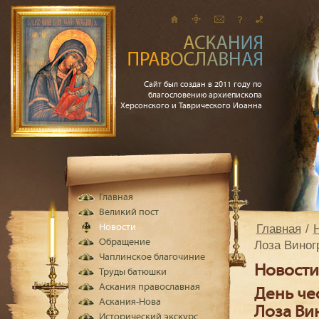
Сайт был создан в 2011 году по
благословению архиепископа
Херсонского и Таврического Иоанна
Главная
Великий пост
Главная
Новости
Обращение
Лоза Виног
Чаплинское благочиние
Новости
Труды батюшки
Аскания православная
День че
Аскания-Нова
Лоза Ви
Исторический экскурс