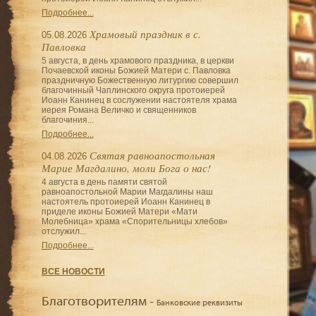
Подробнее...
Храмовый праздник в с.
05.08.2026
Павловка
5 августа, в день храмового праздника, в церкви
Почаевской иконы Божией Матери с. Павловка
праздничную Божественную литургию совершил
благочинный Чаплинского округа протоиерей
Иоанн Канинец в сослужении настоятеля храма
иерея Романа Величко и священников
благочиния...
Подробнее...
Святая равноапостольная
04.08.2026
Марие Магдалино, моли Бога о нас!
4 августа в день памяти святой
равноапостольной Марии Магдалины наш
настоятель протоиерей Иоанн Канинец в
приделе иконы Божией Матери «Мати
Молебница» храма «Спорительницы хлебов»
отслужил...
Подробнее...
ВСЕ НОВОСТИ
Благотворителям -
Банковские реквизиты