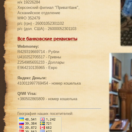
и/к 19226284
Херсонский филиал "Приватбанк",
Асканийское отделение
МФО 352479
р/с (грн) - 26001052301102
р/с (дол. США) - 26000052301103
Все банковские реквизиты
Webmoney:
R429319669714 - Рубли
U410252705517 - Гривны
Z254985655233 - Доллары
E964210135965 - Евро
Яндекс Деньги:
410011997769454 - номер кошелька
QIWI Visa:
+380502865809 - номер кошелька
География наших посетителей: