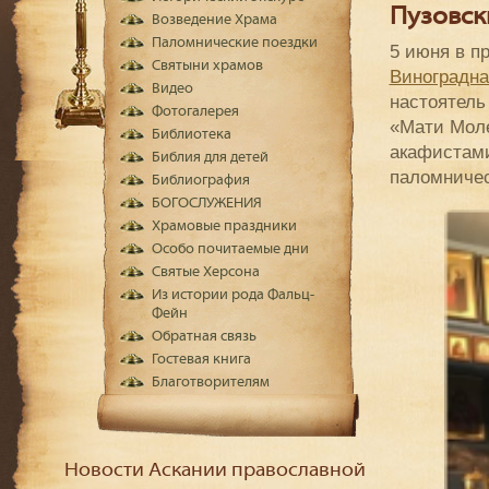
Пузовск
Возведение Храма
Паломнические поездки
5 июня в п
Святыни храмов
Виноградна
Видео
настоятель
Фотогалерея
«Мати Моле
Библиотека
акафистами
Библия для детей
паломничес
Библиография
БОГОСЛУЖЕНИЯ
Храмовые праздники
Особо почитаемые дни
Святые Херсона
Из истории рода Фальц-
Фейн
Обратная связь
Гостевая книга
Благотворителям
Новости Аскании православной