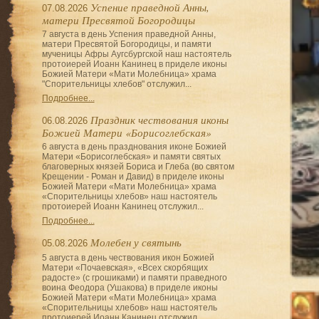
Успение праведной Анны,
07.08.2026
матери Пресвятой Богородицы
7 августа в день Успения праведной Анны,
матери Пресвятой Богородицы, и памяти
мученицы Афры Аугсбургской наш настоятель
протоиерей Иоанн Канинец в приделе иконы
Божией Матери «Мати Молебница» храма
"Спорительницы хлебов" отслужил...
Подробнее...
Праздник чествования иконы
06.08.2026
Божией Матери «Борисоглебская»
6 августа в день празднования иконе Божией
Матери «Борисоглебская» и памяти святых
благоверных князей Бориса и Глеба (во святом
Крещении - Роман и Давид) в приделе иконы
Божией Матери «Мати Молебница» храма
«Спорительницы хлебов» наш настоятель
протоиерей Иоанн Канинец отслужил...
Подробнее...
Молебен у святынь
05.08.2026
5 августа в день чествования икон Божией
Матери «Почаевская», «Всех скорбящих
радосте» (с грошиками) и памяти праведного
воина Феодора (Ушакова) в приделе иконы
Божией Матери «Мати Молебница» храма
«Спорительницы хлебов» наш настоятель
протоиерей Иоанн Канинец отслужил...