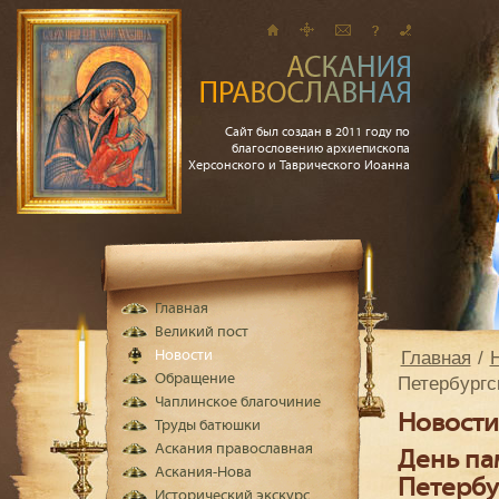
Сайт был создан в 2011 году по
благословению архиепископа
Херсонского и Таврического Иоанна
Главная
Великий пост
Главная
Новости
Обращение
Петербургс
Чаплинское благочиние
Новости
Труды батюшки
Аскания православная
День па
Аскания-Нова
Петербу
Исторический экскурс