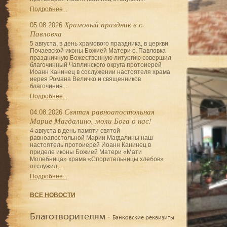
Подробнее...
Храмовый праздник в с.
05.08.2026
Павловка
5 августа, в день храмового праздника, в церкви
Почаевской иконы Божией Матери с. Павловка
праздничную Божественную литургию совершил
благочинный Чаплинского округа протоиерей
Иоанн Канинец в сослужении настоятеля храма
иерея Романа Величко и священников
благочиния...
Подробнее...
Святая равноапостольная
04.08.2026
Марие Магдалино, моли Бога о нас!
4 августа в день памяти святой
равноапостольной Марии Магдалины наш
настоятель протоиерей Иоанн Канинец в
приделе иконы Божией Матери «Мати
Молебница» храма «Спорительницы хлебов»
отслужил...
Подробнее...
ВСЕ НОВОСТИ
Благотворителям -
Банковские реквизиты