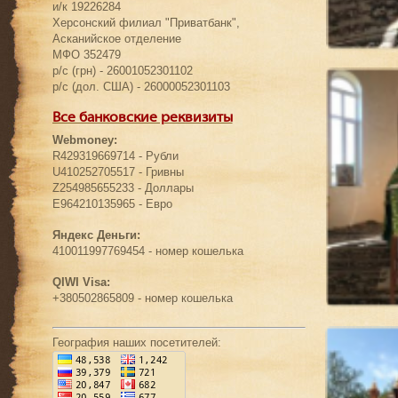
и/к 19226284
Херсонский филиал "Приватбанк",
Асканийское отделение
МФО 352479
р/с (грн) - 26001052301102
р/с (дол. США) - 26000052301103
Все банковские реквизиты
Webmoney:
R429319669714 - Рубли
U410252705517 - Гривны
Z254985655233 - Доллары
E964210135965 - Евро
Яндекс Деньги:
410011997769454 - номер кошелька
QIWI Visa:
+380502865809 - номер кошелька
География наших посетителей: