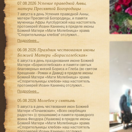
Успение праведной Анны,
07.08.2026
матери Пресвятой Богородицы
7 августа в день Успения праведной Анны,
матери Пресвятой Богородицы, и памяти
мученицы Афры Аугсбургской наш настоятель
протоиерей Иоанн Канинец в приделе иконы
Божией Матери «Мати Молебница» храма
"Спорительницы хлебов" отслужил...
Подробнее...
Праздник чествования иконы
06.08.2026
Божией Матери «Борисоглебская»
6 августа в день празднования иконе Божией
Матери «Борисоглебская» и памяти святых
благоверных князей Бориса и Глеба (во святом
Крещении - Роман и Давид) в приделе иконы
Божией Матери «Мати Молебница» храма
«Спорительницы хлебов» наш настоятель
протоиерей Иоанн Канинец отслужил...
Подробнее...
Молебен у святынь
05.08.2026
5 августа в день чествования икон Божией
Матери «Почаевская», «Всех скорбящих
радосте» (с грошиками) и памяти праведного
воина Феодора (Ушакова) в приделе иконы
Божией Матери «Мати Молебница» храма
«Спорительницы хлебов» наш настоятель
протоиерей Иоанн Канинец отслужил...