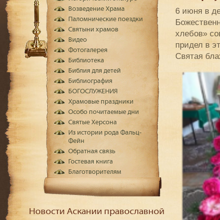
Возведение Храма
6 июня в д
Паломнические поездки
Божественн
Святыни храмов
хлебов» со
Видео
придел в э
Фотогалерея
Святая бла
Библиотека
Библия для детей
Библиография
БОГОСЛУЖЕНИЯ
Храмовые праздники
Особо почитаемые дни
Святые Херсона
Из истории рода Фальц-
Фейн
Обратная связь
Гостевая книга
Благотворителям
Новости Аскании православной