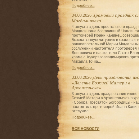
Подробнее...
Храмовый праздник с.
04.08.2026
Магдалиновка
4 августа в день престольного праздн
Магдалиновка благочинный Чаплинско
протоиерей Иоанн Канинец соверши
Божественную литургию в храме свят
равноапостольной Марии Магдалины
сослужении настоятеля протоиерея 
Деньковича и настоятеля Свято-Влад
храма с. Кучерявовладимировка про
Михаила Точка...
Подробнее...
День празднования ик
03.08.2026
«Явление Божией Матери в
Архангельске»
3 августа в день празднования иконе
Божией Матери в Архангельске» в хр
«Собора Пресвятой Богородицы» на
настоятель протоиерей Иоанн Канин
отслужил...
Подробнее...
ВСЕ НОВОСТИ