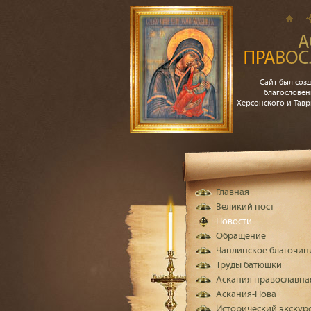
Сайт был созд
благословен
Херсонского и Тав
Главная
Великий пост
Новости
Обращение
Чаплинское благочин
Труды батюшки
Аскания православна
Аскания-Нова
Исторический экскур