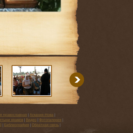
я православная
|
Аскания-Нова
|
ятыни храмов
|
Видео
|
Фотогалерея
|
й
|
Библиография
|
Обратная связь
|