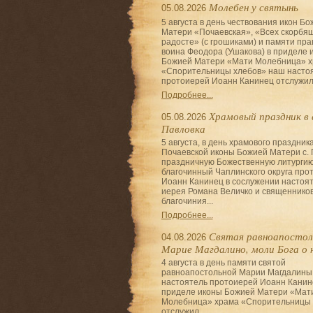
Молебен у святынь
05.08.2026
5 августа в день чествования икон Б
Матери «Почаевская», «Всех скорбя
радосте» (с грошиками) и памяти пра
воина Феодора (Ушакова) в приделе 
Божией Матери «Мати Молебница» 
«Спорительницы хлебов» наш насто
протоиерей Иоанн Канинец отслужил.
Подробнее...
Храмовый праздник в 
05.08.2026
Павловка
5 августа, в день храмового праздника
Почаевской иконы Божией Матери с. 
праздничную Божественную литурги
благочинный Чаплинского округа про
Иоанн Канинец в сослужении настоя
иерея Романа Величко и священнико
благочиния...
Подробнее...
Святая равноапостол
04.08.2026
Марие Магдалино, моли Бога о 
4 августа в день памяти святой
равноапостольной Марии Магдалины
настоятель протоиерей Иоанн Канин
приделе иконы Божией Матери «Мат
Молебница» храма «Спорительницы 
отслужил...