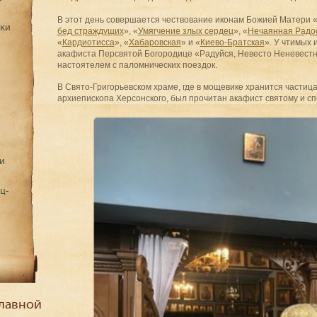
В этот день совершается чествование иконам Божией Матери 
дки
бед страждущих
», «
Умягчение злых сердец
», «
Нечаянная Радо
«
Кардиотисса
», «
Хабаровская
» и «
Киево-Братская
». У чтимых 
акафиста Персвятой Богородице «Радуйся, Невесто Неневест
настоятелем с паломнических поездок.
В Свято-Григорьевском храме, где в мощевике хранится части
архиепископа Херсонского, был прочитан акафист святому и сп
и
ц-
лавной