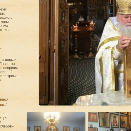
ожией
щих
ведного
иконы
храма
ятель
..
с.
, в церкви
Павловка
ю совершил
тоиерей
теля храма
в
ьная
нас!
 наш
ец в
и
хлебов»