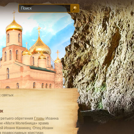
х святых
ых
 третьего обретения
Главы
Иоанна
ри «Мати Молебница» храма
ей Иоанн Канинец. Отец Иоанн
з православных христиан.