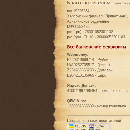
Благотворителям -
Банковск
и/к 19226284
Херсонский филиал "Приватбанк",
Асканийское отделение
МФО 352479
р/с (грн) - 26001052301102
р/с (дол. США) - 26000052301103
Все банковские реквизиты
Webmoney:
R429319669714 - Рубли
U410252705517 - Гривны
Z254985655233 - Доллары
E964210135965 - Евро
Яндекс Деньги:
410011997769454 - номер кошелька
QIWI Visa:
+380502865809 - номер кошелька
География наших посетителей: