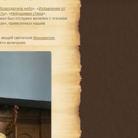
«
Благодатное небо
», «
Избавление от
сть
», «
Нерушимая стена
»,
икон был отслужен молебен с чтением
ная», привезенных нашим
ца мощей святителя
Иннокентия
,
ето величание.