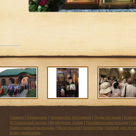
Главная
|
Обращение
|
Чаплинское благочиние
|
Труды батюшки
|
Аскани
Исторический экскурс
|
Возведение Храма
|
Паломнические поездки
|
Св
Православный календарь
|
Молитвослов
|
Библиотека
|
Библия для дете
Благотворителям