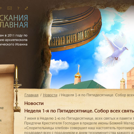
ан в 2011 году по
ию архиепископа
рического Иоанна
Главная
Новости
Неделя 1-я по Пятидесятнице. Собор все
Новости
ие
Неделя 1-я по Пятидесятнице. Собор всех свят
7 июня в Неделю 1-ю по Пятидесятнице, всех святых и памяти
я
Предтечи Крестителя Господня в приделе иконы Божией Мате
«Спорительницы хлебов» совершил наш настоятель протоиер
поздравил всех c праздником и днем тезоименитства каждого и
с