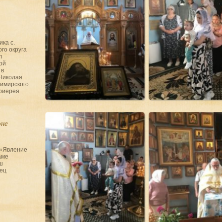
ика с.
го округа
л
ой
 в
Николая
имирского
тоиерея
оне
 «Явление
аме
ш
ец